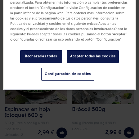
personalizada. Para obtener más información o cambiar tus preferencias,
presione el botón "Configuración" o visite Configuración de cookies en
la parte inferior de la página web. Para obtener más información sobre
las cookies y el procesamiento de tus datos personales, consulta la
Pimientos en tiras
Judías planas troceadas
Política de privacidad y cookies en el siguiente enlace.Aceptar las
(500g)
600 g
cookies y el procesamiento de los datos personales involucrados? por lo
siguiente: Puedes aceptar todas las cookies pulsando el botón “Aceptar”
500 g (Precio por Kg 5.98 €)
600 g (Precio por Kg 4.98 €)
o configurarlas o rechazar su uso pulsando el botón "Configuración".
Cód. 8579
Cód. 8716
2,99 €
2,99 €
Rechazarlas todas
Aceptar todas las cookies
Configuración de cookies
Espinacas en hoja
Brócoli 500g
(bloque) 600 g
600 g (Precio por Kg 4.98 €)
500 g (Precio por Kg 5.98 €)
Cód. 8723
Cód. 8738
2,99 €
2,99 €
Unidades: 2