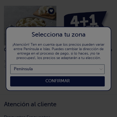
Selecciona tu zona
¡Atención! Ten en cuenta que los precios pueden variar
entre Península e Islas. Puedes cambiar la dirección de
Coliflor 500g
Promoción 4+1 verdura
entrega en el proceso de pago, si lo haces, ¡no te
preocupes!, los precios se adaptarán a tu elección.
500 g (Precio por Kg 5.98 €)
Cód. 8737
2,99 €
CONFIRMAR
Página 1 de 1
Atención al cliente