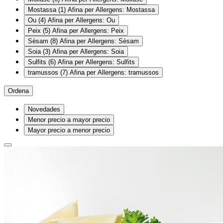
Mostassa
(1)
Afina per Allergens: Mostassa
Ou
(4)
Afina per Allergens: Ou
Peix
(5)
Afina per Allergens: Peix
Sèsam
(8)
Afina per Allergens: Sèsam
Soia
(3)
Afina per Allergens: Soia
Sulfits
(6)
Afina per Allergens: Sulfits
tramussos
(7)
Afina per Allergens: tramussos
Ordena
Novedades
Menor precio a mayor precio
Mayor precio a menor precio