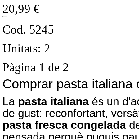
20,99 €
Cod. 5245
Unitats: 2
Pàgina 1 de 2
Comprar pasta italiana 
La
pasta italiana
és un d'a
de gust: reconfortant, versàt
pasta fresca congelada
d
pensada perquè puguis gaud