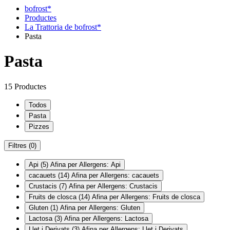
bofrost*
Productes
La Trattoria de bofrost*
Pasta
Pasta
15 Productes
Todos
Pasta
Pizzes
Filtres
(0)
Api
(5)
Afina per Allergens: Api
cacauets
(14)
Afina per Allergens: cacauets
Crustacis
(7)
Afina per Allergens: Crustacis
Fruits de closca
(14)
Afina per Allergens: Fruits de closca
Gluten
(1)
Afina per Allergens: Gluten
Lactosa
(3)
Afina per Allergens: Lactosa
Llet i Derivats
(3)
Afina per Allergens: Llet i Derivats