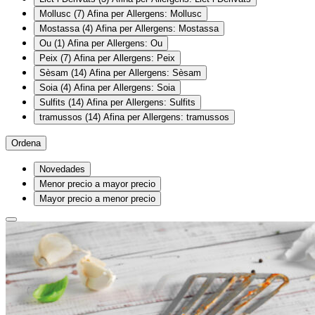
Mollusc
(7)
Afina per Allergens: Mollusc
Mostassa
(4)
Afina per Allergens: Mostassa
Ou
(1)
Afina per Allergens: Ou
Peix
(7)
Afina per Allergens: Peix
Sèsam
(14)
Afina per Allergens: Sèsam
Soia
(4)
Afina per Allergens: Soia
Sulfits
(14)
Afina per Allergens: Sulfits
tramussos
(14)
Afina per Allergens: tramussos
Ordena
Novedades
Menor precio a mayor precio
Mayor precio a menor precio