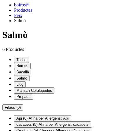
bofrost*
Productes
Peix
Salmò
Salmò
6 Productes
Todos
Natural
Bacallà
Salmò
Lluç
Marisc i Cefalópodes
Preparat
Filtres
(0)
Api
(6)
Afina per Allergens: Api
cacauets
(5)
Afina per Allergens: cacauets
Crustacis
(5)
Afina per Allergens: Crustacis