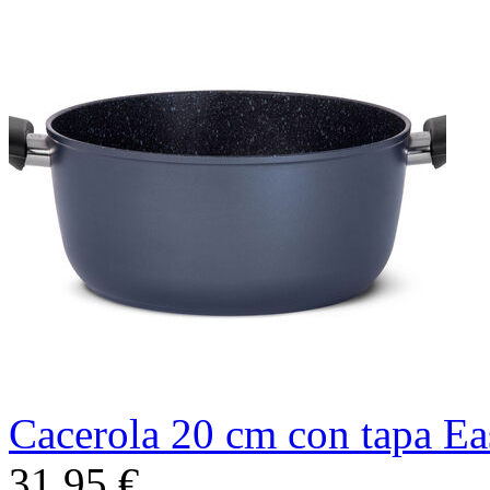
Cacerola 20 cm con tapa E
31,95 €