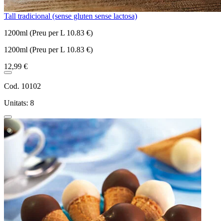
Tall tradicional (sense gluten sense lactosa)
1200ml (Preu per L 10.83 €)
1200ml (Preu per L 10.83 €)
12,99 €
Cod. 10102
Unitats: 8