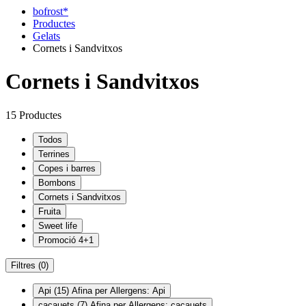
bofrost*
Productes
Gelats
Cornets i Sandvitxos
Cornets i Sandvitxos
15 Productes
Todos
Terrines
Copes i barres
Bombons
Cornets i Sandvitxos
Fruita
Sweet life
Promoció 4+1
Filtres
(0)
Api
(15)
Afina per Allergens: Api
cacauets
(7)
Afina per Allergens: cacauets