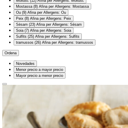
Mollusc
(12)
Afina per Allergens: Mollusc
Mostassa
(8)
Afina per Allergens: Mostassa
Ou
(9)
Afina per Allergens: Ou
Peix
(8)
Afina per Allergens: Peix
Sèsam
(23)
Afina per Allergens: Sèsam
Soia
(7)
Afina per Allergens: Soia
Sulfits
(25)
Afina per Allergens: Sulfits
tramussos
(26)
Afina per Allergens: tramussos
Ordena
Novedades
Menor precio a mayor precio
Mayor precio a menor precio