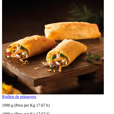
Rotllets de primavera
1090 g (Preu per Kg 17.67 €)
1090 g (Preu per Kg 17.67 €)