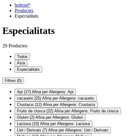
bofrost*
Productes
Especialitats
Especialitats
29 Productes
Todos
Àsia
Especialitats
Filtres
(0)
Api
(17)
Afina per Allergens: Api
cacauets
(25)
Afina per Allergens: cacauets
Crustacis
(12)
Afina per Allergens: Crustacis
Fruits de closca
(22)
Afina per Allergens: Fruits de closca
Gluten
(2)
Afina per Allergens: Gluten
Lactosa
(10)
Afina per Allergens: Lactosa
Llet i Derivats
(7)
Afina per Allergens: Llet i Derivats