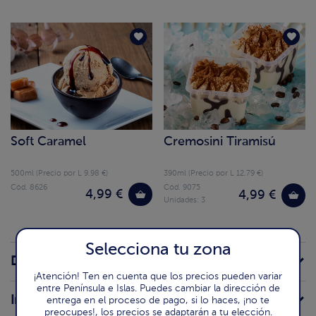
Soft Caramel
Cremosini Tiramisú
500ml (Precio por L 9.98 €)
390ml (Precio por L 12.79 €)
Cód. 8626
Cód. 9075
4,99 €
4,99 €
Unidades: 3
Selecciona tu zona
Descripción de la receta
¡Atención! Ten en cuenta que los precios pueden variar
entre Península e Islas. Puedes cambiar la dirección de
Ingredientes
entrega en el proceso de pago, si lo haces, ¡no te
preocupes!, los precios se adaptarán a tu elección.