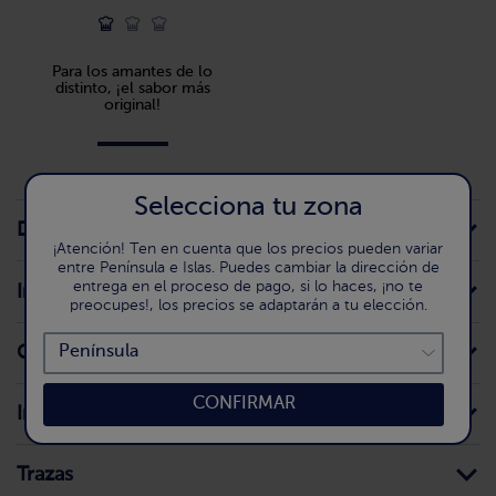
Para los amantes de lo
distinto, ¡el sabor más
original!
Selecciona tu zona
Detalle del producto
¡Atención! Ten en cuenta que los precios pueden variar
entre Península e Islas. Puedes cambiar la dirección de
entrega en el proceso de pago, si lo haces, ¡no te
Información para el consumidor
preocupes!, los precios se adaptarán a tu elección.
Conservación doméstica
CONFIRMAR
Ingredientes
Trazas