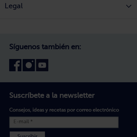
Información alimentaria
Legal
Nuestros valores
Cambio de zona
¿Cómo comprar?
Política de Privacidad
Trabaja con nosotros
Aviso Legal
Canal interno de información
Condiciones generales de venta
Síguenos también en:
Declaración de accesibilidad
Configuración de cookies
Suscríbete a la newsletter
Consejos, ideas y recetas por correo electrónico
Suscribir