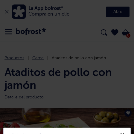
La App bofrost*
Abre
Compra en un clic
0
Productos
Carne
Ataditos de pollo con jamón
Ataditos de pollo con
jamón
Detalle del producto