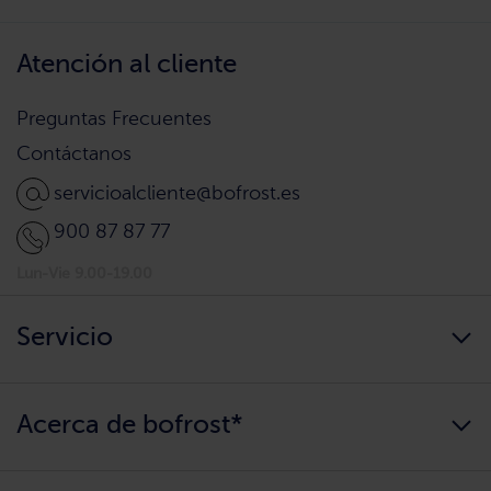
Atención al cliente
Preguntas Frecuentes
Contáctanos
servicioalcliente@bofrost.es
900 87 87 77
Lun-Vie 9.00-19.00
Servicio
Siempre disponibles
Acerca de bofrost*
¿Llegamos a tu hogar?
Consigue tu catálogo
Quiénes somos