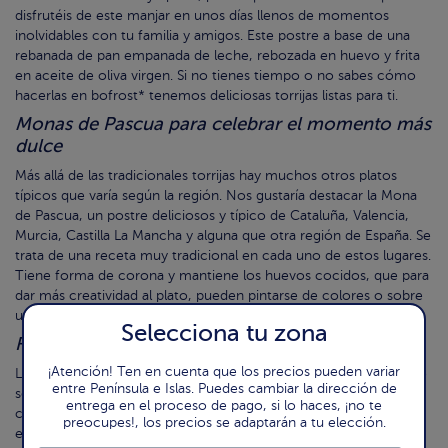
disfrutéis de este manjar en unos días llenos de momentos
inolvidables con tu familia y amigos. Este postre a base de una
rebanada de pan empanada de leche, rebozada en huevo y frita
en aceite de oliva virgen. Si no tienes tiempo o no sabes cómo
hacerlas en bofrost* tenemos deliciosas torrijas listas para ti.
Monas de Pascua para celebrar el momento más
dulce
Más allá de las tradicionales torrijas hay muchos otros platos
típicos que varía según la región. Nos gustaría destacar la Mona
de Pascua, un postre deliciosos y típico de Cataluña, Valencia,
Murcia, Castilla La Mancha y alguna que otra región de España. Se
trata de una receta muy tradicional en cada uno de estos lugares.
Tiene forma de corona y mantiene los huevos cocidos, que para
dar más creatividad al plato, pueden pintarse de colores o sobre
un base de bizcocho relleno de crema o chocolate. ¡Delicioso!
Selecciona tu zona
Flores como postre para decorar tu mesa
¡Atención! Ten en cuenta que los precios pueden variar
Las flores de Semana Santa son muy atractivas por su sabor pero
entre Península e Islas. Puedes cambiar la dirección de
sobre todo por su peculiar forma. Poseen una textura dulce y
entrega en el proceso de pago, si lo haces, ¡no te
crujiente y son típicas de la zona de Castilla y León. El truco está
preocupes!, los precios se adaptarán a tu elección.
en darle la gordura necesaria a la masa cruda para que salgan