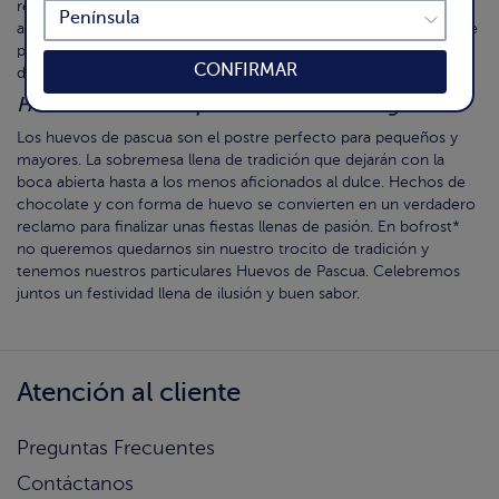
realmente deliciosas. Asimismo, hay que freírlas en un buen
aceite, suave y limpio y ya tenemos lista nuestro delicioso postre
para compartir con tus seres queridos. Unos momentos muy
CONFIRMAR
dulces que te llenarán de energía.
Huevos de Pascua para celebrar la liturgia
Los huevos de pascua son el postre perfecto para pequeños y
mayores. La sobremesa llena de tradición que dejarán con la
boca abierta hasta a los menos aficionados al dulce. Hechos de
chocolate y con forma de huevo se convierten en un verdadero
reclamo para finalizar unas fiestas llenas de pasión. En bofrost*
no queremos quedarnos sin nuestro trocito de tradición y
tenemos nuestros particulares Huevos de Pascua. Celebremos
juntos un festividad llena de ilusión y buen sabor.
Atención al cliente
Preguntas Frecuentes
Contáctanos