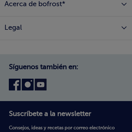
Acerca de bofrost*
¿Llegamos a tu hogar?
Consigue tu catálogo
Quiénes somos
Información alimentaria
Legal
Nuestros valores
Cambio de zona
¿Cómo comprar?
Política de Privacidad
Trabaja con nosotros
Aviso Legal
Canal interno de información
Condiciones generales de venta
Síguenos también en:
Declaración de accesibilidad
Política de Cookies
Términos y Condiciones
Suscríbete a la newsletter
Consejos, ideas y recetas por correo electrónico