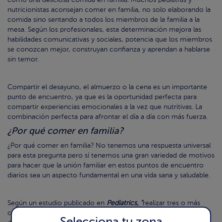
como una deliciosa comida en familia. Muchos pediatras y
nutricionistas aconsejan comer en familia, no solo elaborando la
comida sino sentando a todos los miembros de la familia a la
mesa. Según los profesionales, esta determinación mejora las
habilidades comunicativas y sociales, potencia que los miembros
se conozcan mejor, construyan confianza y aprendan a hablarse
sin temor.
Compartir el desayuno, el almuerzo o la cena es un importante
punto de encuentro, ya que es la oportunidad perfecta para
compartir experiencias emocionales a la vez que nutritivas. La
combinación perfecta para afrontar el día a día con más fuerza.
¿Por qué comer en familia?
¿Por qué comer en familia? No tenemos una respuesta universal
para esta pregunta pero sí tenemos una gran variedad de motivos
para hacer que la unión familiar en estos puntos de encuentro
diarios sea un aspecto fundamental en una vida sana y saludable.
Según un estudio publicado en
Pediatrics,
“
realizar tres o más
comidas a la semana en familia reduce en un 12% la probabilidad
Selecciona tu zona