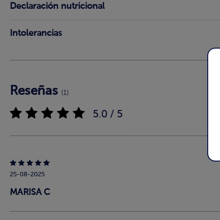
Declaración nutricional
Intolerancias
Reseñas
(1)
5.0 / 5
25-08-2025
MARISA C