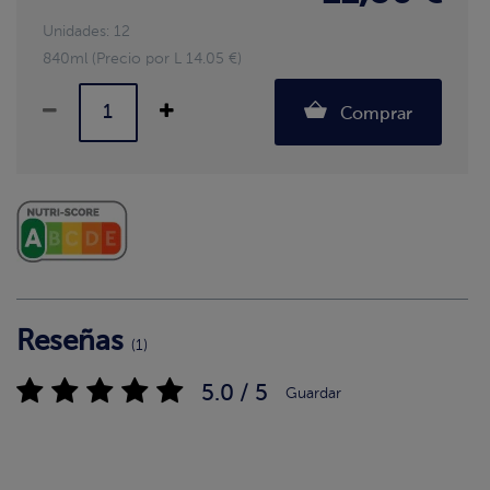
Unidades: 12
840ml (Precio por L 14.05 €)
Comprar
Reseñas
(1)
5.0 / 5
Guardar