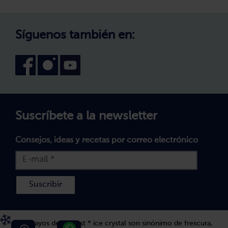
Trabaja con nosotros
Aviso Legal
Canal interno de información
Condiciones generales de venta
Síguenos también en:
Declaración de accesibilidad
Configuración de cookies
Suscríbete a la newsletter
Consejos, ideas y recetas por correo electrónico
Suscribir
Los 5 rayos de bofrost * ice crystal son sinónimo de frescura,