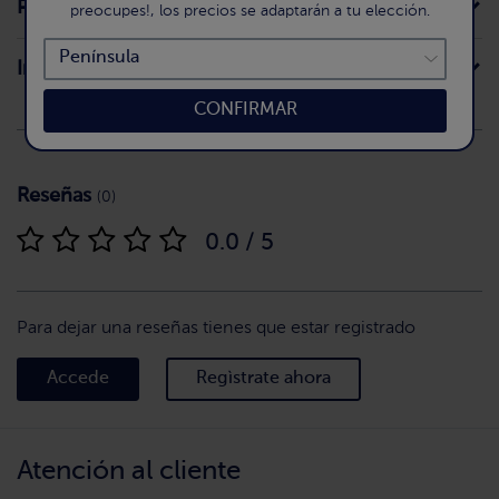
Preparación
preocupes!, los precios se adaptarán a tu elección.
Intolerancias
CONFIRMAR
Reseñas
(0)
0.0 / 5
Para dejar una reseñas tienes que estar registrado
Accede
Regìstrate ahora
Atención al cliente