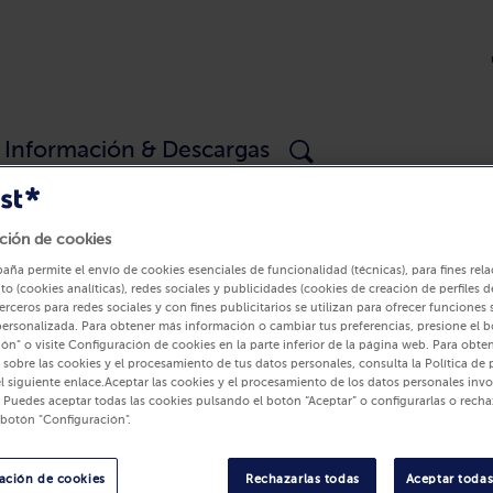
Información & Descargas
 información de productos
ción de cookies
paña permite el envío de cookies esenciales de funcionalidad (técnicas), para fines re
e información de productos
to (cookies analíticas), redes sociales y publicidades (cookies de creación de perfiles de
erceros para redes sociales y con fines publicitarios se utilizan para ofrecer funciones 
personalizada. Para obtener más información o cambiar tus preferencias, presione el 
ón" o visite Configuración de cookies en la parte inferior de la página web. Para obte
sobre las cookies y el procesamiento de tus datos personales, consulta la Política de 
l siguiente enlace.Aceptar las cookies y el procesamiento de los datos personales inv
bofrost*
: Puedes aceptar todas las cookies pulsando el botón “Aceptar” o configurarlas o recha
 botón "Configuración".
Come fresco, come sano, vive bien
ación de cookies
Rechazarlas todas
Aceptar todas