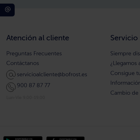
Atención al cliente
Servicio
Preguntas Frecuentes
Siempre di
Contáctanos
¿Llegamos 
Consigue t
servicioalcliente@bofrost.es
Información
900 87 87 77
Cambio de
Lun-Vie 9.00-19.00