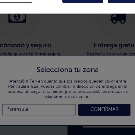
 cómodo y seguro
Entrega gratu
dònde quieras de forma segura.
Recibe tu compra en casa
Selecciona tu zona
¡Atención! Ten en cuenta que los precios pueden variar entre
Península e Islas. Puedes cambiar la dirección de entrega en el
proceso de pago, si lo haces, ¡no te preocupes!, los precios se
:
Suscríbete a la 
adaptarán a tu elección.
CONFIRMAR
Consejos, ideas y recet