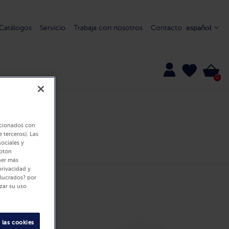
Catálogos
Servicio
Trabaja con nosotros
Contacto
español
0
lacionados con
 terceros). Las
0 Productos
sociales y
botón
ner más
privacidad y
olucrados? por
zar su uso
 las cookies