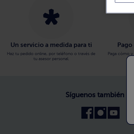
Un servicio a medida para ti
Pago
Haz tu pedido online, por teléfono o través de
Paga còmo y 
tu asesor personal.
Síguenos también en