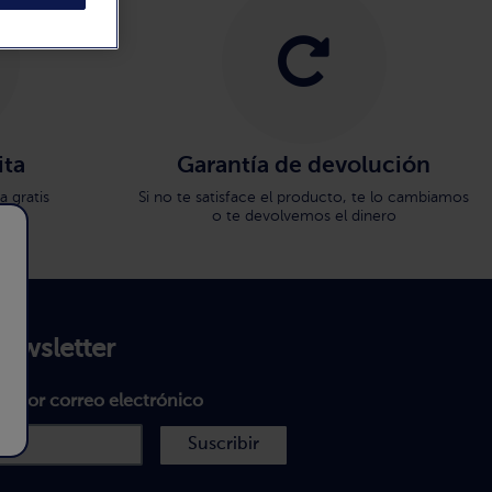
ita
Garantía de devolución
 gratis
Si no te satisface el producto, te lo cambiamos
o te devolvemos el dinero
newsletter
as por correo electrónico
Suscribir