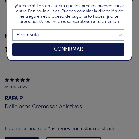
Intolerancias
¡Atención! Ten en cuenta que los precios pueden variar
entre Península e Islas. Puedes cambiar la dirección de
entrega en el proceso de pago, si lo haces, ¡no te
preocupes!, los precios se adaptarán a tu elección.
Reseñas
(1)
5.0 / 5
CONFIRMAR
05-06-2025
RAFA P
Deliciosos Cremosos Adictivos
Para dejar una reseñas tienes que estar registrado