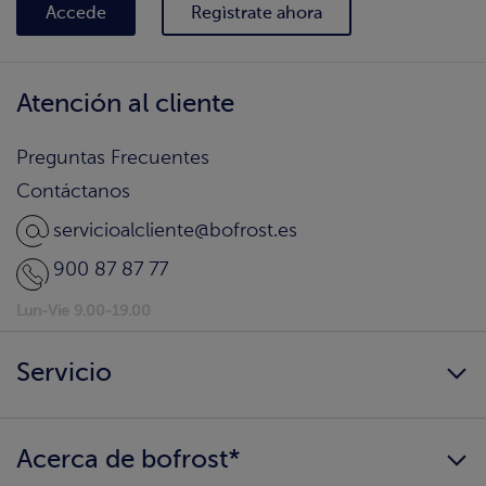
Accede
Regìstrate ahora
Atención al cliente
Preguntas Frecuentes
Contáctanos
servicioalcliente@bofrost.es
900 87 87 77
Lun-Vie 9.00-19.00
Servicio
Siempre disponibles
Acerca de bofrost*
¿Llegamos a tu hogar?