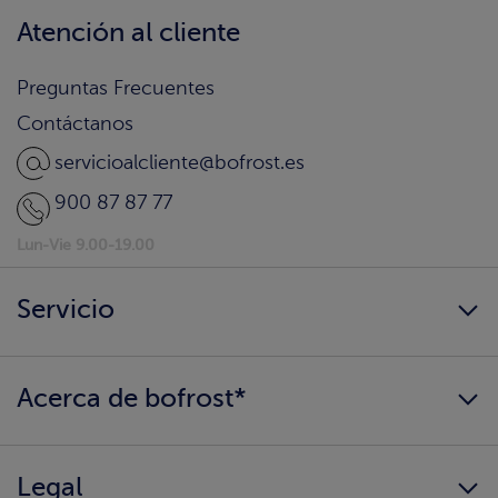
Atención al cliente
Preguntas Frecuentes
Contáctanos
servicioalcliente@bofrost.es
900 87 87 77
Lun-Vie 9.00-19.00
Servicio
Siempre disponibles
Acerca de bofrost*
¿Llegamos a tu hogar?
Consigue tu catálogo
Quiénes somos
Información alimentaria
Legal
Nuestros valores