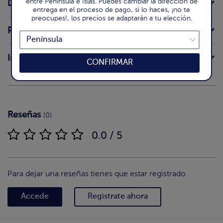
entre Península e Islas. Puedes cambiar la dirección de
Declaración nutricional
entrega en el proceso de pago, si lo haces, ¡no te
preocupes!, los precios se adaptarán a tu elección.
Preparación
Intolerancias
CONFIRMAR
Reseñas
(0)
0.0 / 5
Para dejar una reseñas tienes que estar registrado
Accede
Regìstrate ahora