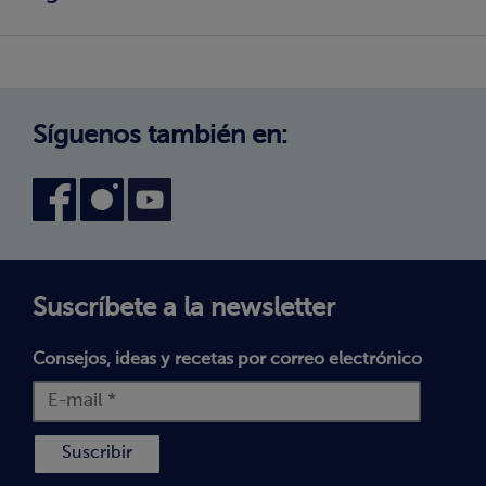
Cambio de zona
¿Cómo comprar?
Política de Privacidad
Trabaja con nosotros
Aviso Legal
Canal interno de información
Condiciones generales de venta
Síguenos también en:
Declaración de accesibilidad
Política de Cookies
Términos y Condiciones
Suscríbete a la newsletter
Consejos, ideas y recetas por correo electrónico
Suscribir