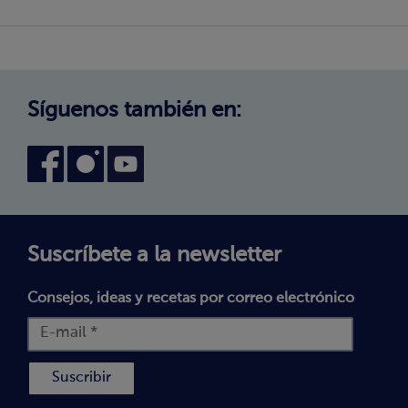
Cambio de zona
¿Cómo comprar?
Política de Privacidad
Trabaja con nosotros
Aviso Legal
Canal interno de información
Condiciones generales de venta
Síguenos también en:
Declaración de accesibilidad
Política de Cookies
Términos y Condiciones
Suscríbete a la newsletter
Consejos, ideas y recetas por correo electrónico
Suscribir