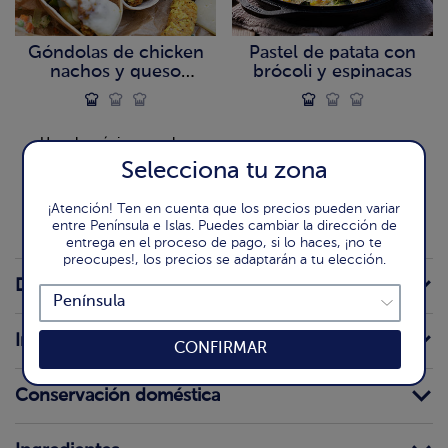
Góndolas de chicken
Pastel de patata con
nachos y queso
brócoli y espinacas
gratinado
Un sabor único para los
amantes del queso
Selecciona tu zona
¡Atención! Ten en cuenta que los precios pueden variar
entre Península e Islas. Puedes cambiar la dirección de
entrega en el proceso de pago, si lo haces, ¡no te
preocupes!, los precios se adaptarán a tu elección.
Detalle del producto
Información para el consumidor
CONFIRMAR
Conservación doméstica