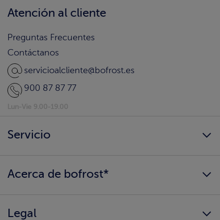
Atención al cliente
Preguntas Frecuentes
Contáctanos
servicioalcliente@bofrost.es
900 87 87 77
Lun-Vie 9.00-19.00
Servicio
Siempre disponibles
Acerca de bofrost*
¿Llegamos a tu hogar?
Consigue tu catálogo
Quiénes somos
Información alimentaria
Legal
Nuestros valores