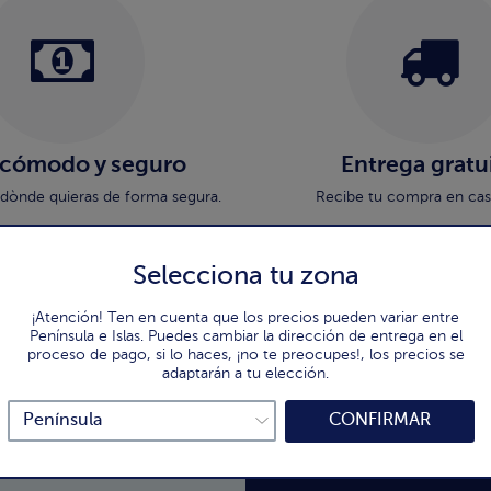
 cómodo y seguro
Entrega gratu
dònde quieras de forma segura.
Recibe tu compra en casa
Selecciona tu zona
¡Atención! Ten en cuenta que los precios pueden variar entre
Península e Islas. Puedes cambiar la dirección de entrega en el
:
Suscríbete a la 
proceso de pago, si lo haces, ¡no te preocupes!, los precios se
adaptarán a tu elección.
Consejos, ideas y recet
CONFIRMAR