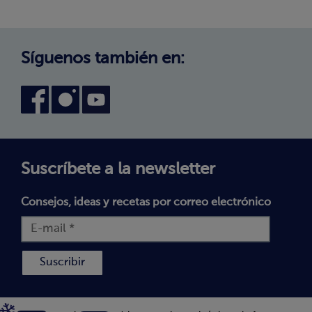
Trabaja con nosotros
Aviso Legal
Canal interno de información
Condiciones generales de venta
Síguenos también en:
Declaración de accesibilidad
Política de Cookies
Términos y Condiciones
Suscríbete a la newsletter
Consejos, ideas y recetas por correo electrónico
Suscribir