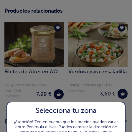
Productos relacionados
Filetes de Atún en AO
Verdura para ensaladilla
200 g (Precio por Kg 39.95 €)
1000 g (Precio por Kg 3.60 €)
Cód. 15639
Cód. 8703
3,60 €
7,99 €
Unidades: 1
Selecciona tu zona
Descripción de la receta
¡Atención! Ten en cuenta que los precios pueden variar
entre Península e Islas. Puedes cambiar la dirección de
entrega en el proceso de pago, si lo haces, ¡no te