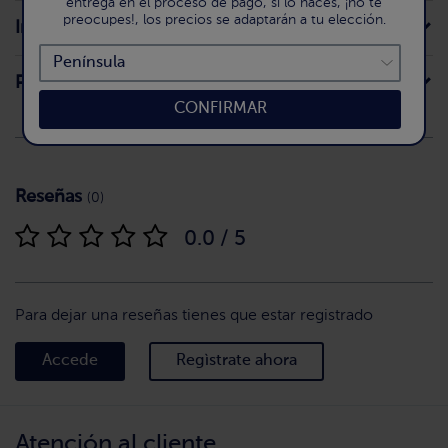
entrega en el proceso de pago, si lo haces, ¡no te
preocupes!, los precios se adaptarán a tu elección.
Ingredientes
Preparación
CONFIRMAR
Reseñas
(0)
0.0 / 5
Para dejar una reseñas tienes que estar registrado
Accede
Regìstrate ahora
Atención al cliente