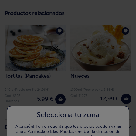
Productos relacionados
Tortitas (Pancakes)
Nueces
240 g (Precio por Kg 24.96 €)
1500ml (Precio por L 8.66 €)
Cód. 6857
Cód. 11073
12,99 €
5,99 €
Unidades: 6
Selecciona tu zona
¡Atención! Ten en cuenta que los precios pueden variar
Descripción de la receta
entre Península e Islas. Puedes cambiar la dirección de