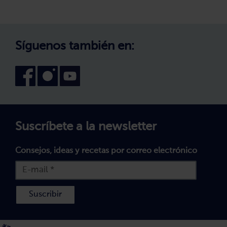
Política de Privacidad
Trabaja con nosotros
Aviso Legal
Canal interno de información
Condiciones generales de venta
Síguenos también en:
Declaración de accesibilidad
Política de Cookies
Términos y Condiciones
Suscríbete a la newsletter
Consejos, ideas y recetas por correo electrónico
Suscribir