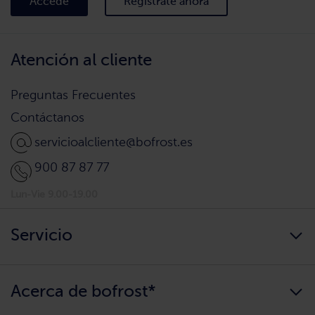
Accede
Regìstrate ahora
Atención al cliente
Preguntas Frecuentes
Contáctanos
servicioalcliente@bofrost.es
900 87 87 77
Lun-Vie 9.00-19.00
Servicio
Siempre disponibles
Acerca de bofrost*
¿Llegamos a tu hogar?
Consigue tu catálogo