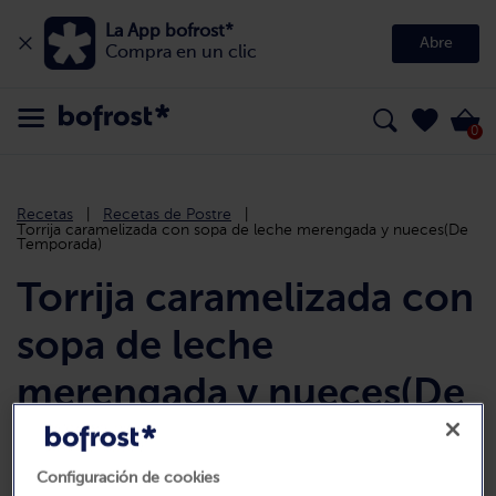
La App bofrost*
Abre
Compra en un clic
0
Recetas
Recetas de Postre
Torrija caramelizada con sopa de leche merengada y nueces(De
Temporada)
Torrija caramelizada con
sopa de leche
merengada y nueces(De
Temporada)
Configuración de cookies
Descripción de la receta