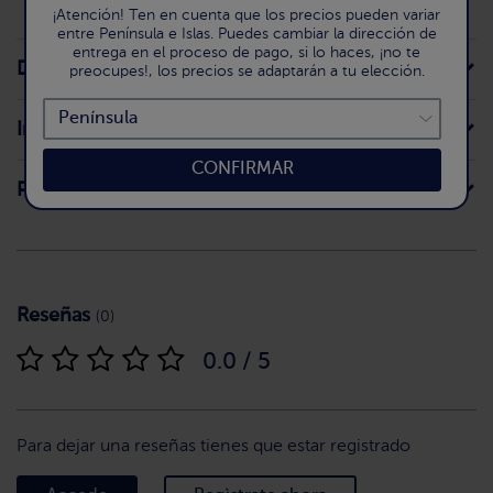
¡Atención! Ten en cuenta que los precios pueden variar
entre Península e Islas. Puedes cambiar la dirección de
entrega en el proceso de pago, si lo haces, ¡no te
Descripción de la receta
preocupes!, los precios se adaptarán a tu elección.
Ingredientes
CONFIRMAR
Preparación
Reseñas
(0)
0.0 / 5
Para dejar una reseñas tienes que estar registrado