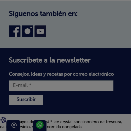
Canal interno de información
Condiciones generales de venta
Síguenos también en:
Declaración de accesibilidad
Política de Cookies
Términos y Condiciones
Suscríbete a la newsletter
Consejos, ideas y recetas por correo electrónico
Suscribir
Los 5 rayos de bofrost * ice crystal son sinónimo de frescura,
calidad, servicio, sabor y comida congelada