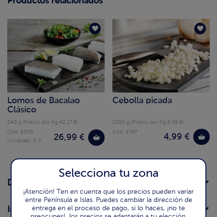
Productos relacionados
Lomos de Bacalao
Cebolla picada
Clásico
640 g (Precio por Kg 42.17 €)
1000 g (Precio por Kg 4.99 €)
Cód. 8508
Cód. 8767
4,99 €
26,99 €
Unidades: 5-7
Selecciona tu zona
Descripción de la receta
¡Atención! Ten en cuenta que los precios pueden variar
entre Península e Islas. Puedes cambiar la dirección de
entrega en el proceso de pago, si lo haces, ¡no te
Ingredientes
preocupes!, los precios se adaptarán a tu elección.