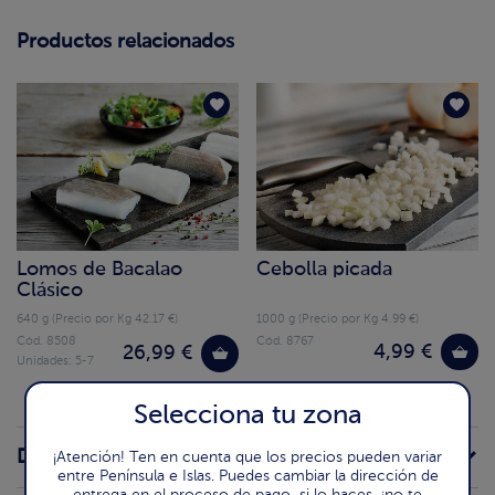
Productos relacionados
Lomos de Bacalao
Cebolla picada
Clásico
640 g (Precio por Kg 42.17 €)
1000 g (Precio por Kg 4.99 €)
Cód. 8508
Cód. 8767
4,99 €
26,99 €
Unidades: 5-7
Selecciona tu zona
Descripción de la receta
¡Atención! Ten en cuenta que los precios pueden variar
entre Península e Islas. Puedes cambiar la dirección de
entrega en el proceso de pago, si lo haces, ¡no te