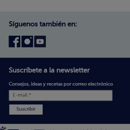
Trabaja con nosotros
Aviso Legal
Canal interno de información
Condiciones generales de venta
Síguenos también en:
Declaración de accesibilidad
Política de Cookies
Términos y Condiciones
Suscríbete a la newsletter
Consejos, ideas y recetas por correo electrónico
Suscribir