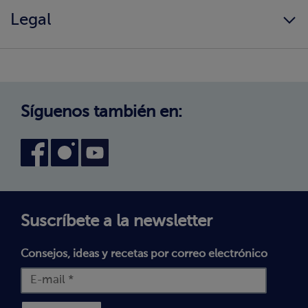
Información alimentaria
Legal
Nuestros valores
Cambio de zona
¿Cómo comprar?
Política de Privacidad
Trabaja con nosotros
Aviso Legal
Canal interno de información
Condiciones generales de venta
Síguenos también en:
Declaración de accesibilidad
Política de Cookies
Términos y Condiciones
Suscríbete a la newsletter
Consejos, ideas y recetas por correo electrónico