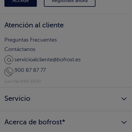
Accede
Regìstrate ahora
Atención al cliente
Preguntas Frecuentes
Contáctanos
servicioalcliente@bofrost.es
900 87 87 77
Lun-Vie 9.00-19.00
Servicio
Siempre disponibles
Acerca de bofrost*
¿Llegamos a tu hogar?
Consigue tu catálogo