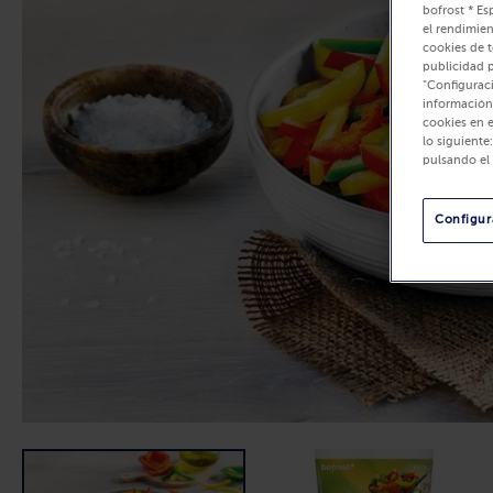
bofrost * Es
el rendimien
cookies de t
publicidad 
"Configuraci
información 
cookies en e
lo siguiente
pulsando el
Configur