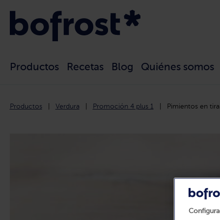
Productos
Recetas
Blog
Quiénes somos
Productos
Verdura
Promoción 4 plus 1
Pimientos en tira
Configura