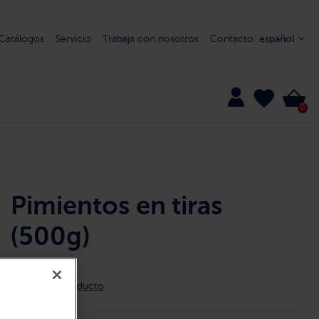
Catálogos
Servicio
Trabaja con nosotros
Contacto
español
0
Pimientos en tiras
(500g)
8579
Detalle del producto