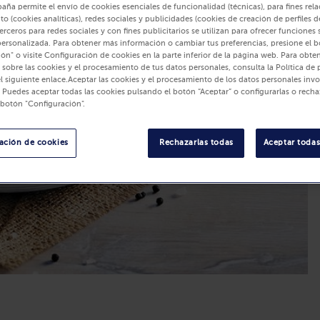
paña permite el envío de cookies esenciales de funcionalidad (técnicas), para fines re
to (cookies analíticas), redes sociales y publicidades (cookies de creación de perfiles de
erceros para redes sociales y con fines publicitarios se utilizan para ofrecer funciones 
personalizada. Para obtener más información o cambiar tus preferencias, presione el 
ón" o visite Configuración de cookies en la parte inferior de la página web. Para obte
sobre las cookies y el procesamiento de tus datos personales, consulta la Política de 
l siguiente enlace.Aceptar las cookies y el procesamiento de los datos personales inv
: Puedes aceptar todas las cookies pulsando el botón “Aceptar” o configurarlas o recha
 botón "Configuración".
ación de cookies
Rechazarlas todas
Aceptar todas