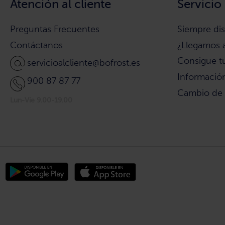
Atención al cliente
Servicio
Preguntas Frecuentes
Siempre di
Contáctanos
¿Llegamos 
Consigue t
servicioalcliente@bofrost.es
Información
900 87 87 77
Cambio de
Lun-Vie 9.00-19.00