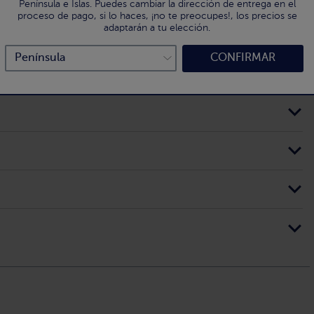
Península e Islas. Puedes cambiar la dirección de entrega en el
proceso de pago, si lo haces, ¡no te preocupes!, los precios se
adaptarán a tu elección.
CONFIRMAR