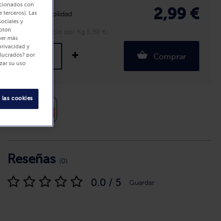
lacionados con
2,99 €
 terceros). Las
Disponibilidad
sociales y
botón
500 g (Precio por Kg 5.98 €)
ner más
privacidad y
olucrados? por
Comprar
zar su uso
 las cookies
Reseñas
(0)
0.0 / 5
Guardar