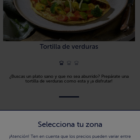
Tortilla de verduras
¿Buscas un plato sano y que no sea aburrido? Prepárate una
tortilla de verduras como esta y ¡a disfrutar!
Selecciona tu zona
¡Atención! Ten en cuenta que los precios pueden variar entre