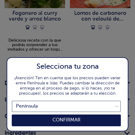
Fogonero al curry
Lomos de carbonero
verde y arroz blanco
con velouté de
mejillones
Deliciosa receta con la que
podrás sorprender a tus
invitados y ofrecer un toque
innovador a tu mesa. Fácil,
sencilla y muy sabrosa. El plato
perfecto para una comida
Selecciona tu zona
especial.
¡Atención! Ten en cuenta que los precios pueden variar
Detalle del producto
entre Península e Islas. Puedes cambiar la dirección de
entrega en el proceso de pago, si lo haces, ¡no te
preocupes!, los precios se adaptarán a tu elección.
Información para el consumidor
Conservación doméstica
CONFIRMAR
Ingredientes