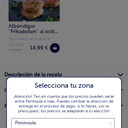
Albóndigas
"Frikadellen" al estilo
casero
700 g (Precio por Kg 21.41 €)
Cód. 1428
14,99 €
Unidades: 7
Descripción de la receta
Selecciona tu zona
Ingredientes
¡Atención! Ten en cuenta que los precios pueden variar
entre Península e Islas. Puedes cambiar la dirección de
Preparación
entrega en el proceso de pago, si lo haces, ¡no te
preocupes!, los precios se adaptarán a tu elección.