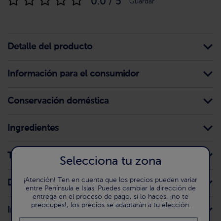
0.0 / 5
Guardar
Detalle del producto
Información para el consumidor
Conservación doméstica
Ingredientes
Trazas
Selecciona tu zona
¡Atención! Ten en cuenta que los precios pueden variar
Declaración nutricional
entre Península e Islas. Puedes cambiar la dirección de
entrega en el proceso de pago, si lo haces, ¡no te
preocupes!, los precios se adaptarán a tu elección.
Intolerancias