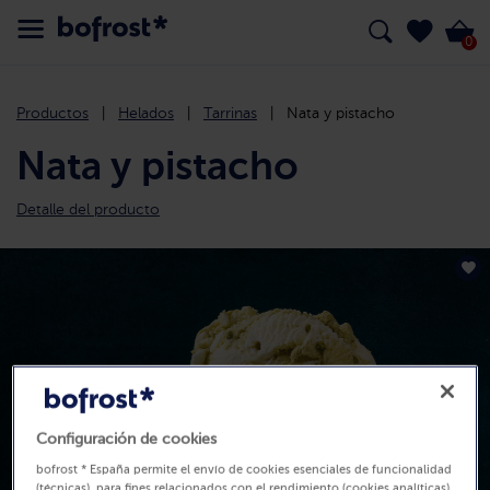
0
Productos
Helados
Tarrinas
Nata y pistacho
Nata y pistacho
Detalle del producto
Configuración de cookies
bofrost * España permite el envío de cookies esenciales de funcionalidad
(técnicas), para fines relacionados con el rendimiento (cookies analíticas),