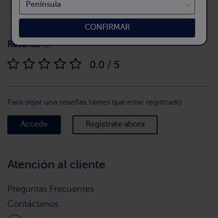
CONFIRMAR
Reseñas
(0)
0.0 / 5
Para dejar una reseñas tienes que estar registrado
Accede
Regìstrate ahora
Atención al cliente
Preguntas Frecuentes
Contáctanos