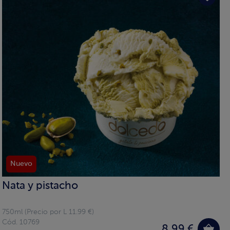
Nuevo
Nata y pistacho
750ml (Precio por L 11.99 €)
Cód. 10769
8,99 €