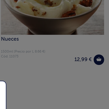
Nueces
1500ml (Precio por L 8.66 €)
Cód. 11073
12,99 €