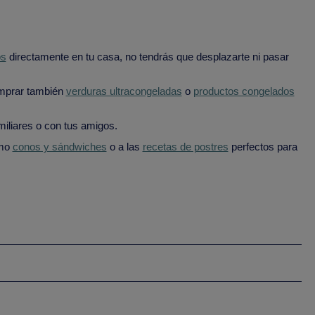
os
directamente en tu casa, no tendrás que desplazarte ni pasar
omprar también
verduras ultracongeladas
o
productos congelados
iliares o con tus amigos.
omo
conos y sándwiches
o a las
recetas de postres
perfectos para