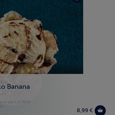
o Banana
ecio por L 11.99 €)
77
8,99 €