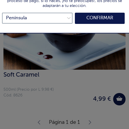
proceso de pago, si lo haces, ¡no te preocupes!, los precios se
adaptarán a tu elección.
CONFIRMAR
Soft Caramel
500ml (Precio por L 9.98 €)
Cód. 8626
4,99 €
Página 1 de 1