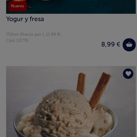
Nuevo
Yogur y fresa
750ml (Precio por L 11.99 €)
Cód. 10779
8,99 €