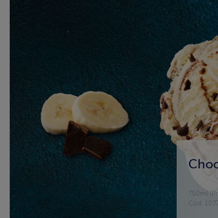
Choc
750ml (Pr
Cód. 107