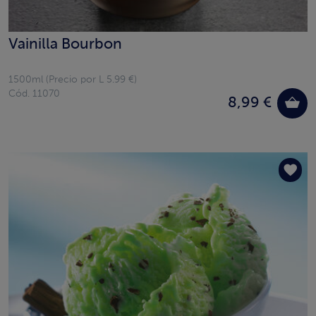
Vainilla Bourbon
1500ml (Precio por L 5.99 €)
Cód. 11070
8,99 €