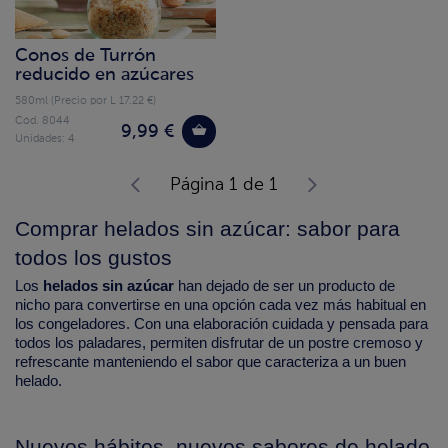
Conos de Turrón
reducido en azúcares
580ml (Precio por L 17.22 €)
Cód. 8044
9,99 €
Unidades: 4
Página 1 de 1
Comprar helados sin azúcar: sabor para
todos los gustos
Los
helados sin azúcar
han dejado de ser un producto de
nicho para convertirse en una opción cada vez más habitual en
los congeladores. Con una elaboración cuidada y pensada para
todos los paladares, permiten disfrutar de un postre cremoso y
refrescante manteniendo el sabor que caracteriza a un buen
helado.
Nuevos hábitos, nuevos sabores de helado