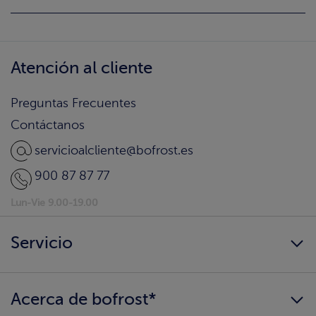
Atención al cliente
Preguntas Frecuentes
Contáctanos
servicioalcliente@bofrost.es
900 87 87 77
Lun-Vie 9.00-19.00
Servicio
Siempre disponibles
Acerca de bofrost*
¿Llegamos a tu hogar?