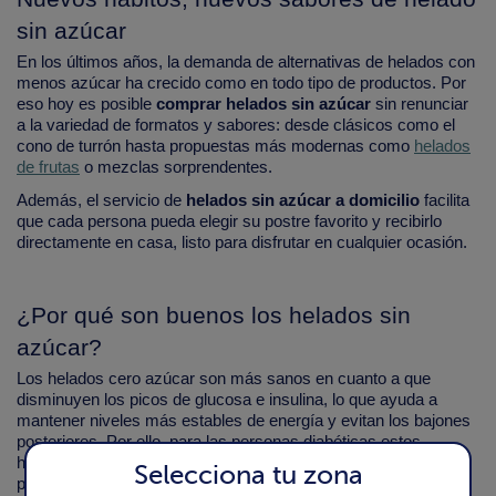
sin azúcar
En los últimos años, la demanda de alternativas de helados con
menos azúcar ha crecido como en todo tipo de productos. Por
eso hoy es posible
comprar helados sin azúcar
sin renunciar
a la variedad de formatos y sabores: desde clásicos como el
cono de turrón hasta propuestas más modernas como
helados
de frutas
o mezclas sorprendentes.
Además, el servicio de
helados sin azúcar a domicilio
facilita
que cada persona pueda elegir su postre favorito y recibirlo
directamente en casa, listo para disfrutar en cualquier ocasión.
¿Por qué son buenos los helados sin
azúcar?
Los helados cero azúcar son más sanos en cuanto a que
disminuyen los picos de glucosa e insulina, lo que ayuda a
mantener niveles más estables de energía y evitan los bajones
posteriores. Por ello, para las personas diabéticas estos
helados son la opción más segura, pero también para las
Selecciona tu zona
personas sin diabetes.