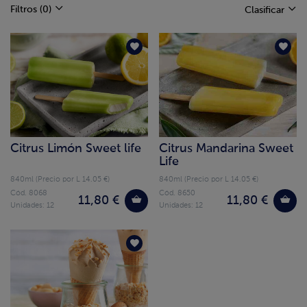
Filtros
(0)
Clasificar
Citrus Limón Sweet life
Citrus Mandarina Sweet
Life
840ml (Precio por L 14.05 €)
840ml (Precio por L 14.05 €)
Cód. 8068
Cód. 8650
11,80 €
11,80 €
Unidades: 12
Unidades: 12