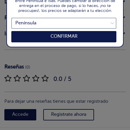
entre Península e Islas. Puedes cambiar la dirección de
Declaración nutricional
entrega en el proceso de pago, si lo haces, ¡no te
preocupes!, los precios se adaptarán a tu elección.
Preparación
Intolerancias
CONFIRMAR
Reseñas
(0)
0.0 / 5
Para dejar una reseñas tienes que estar registrado
Accede
Regìstrate ahora