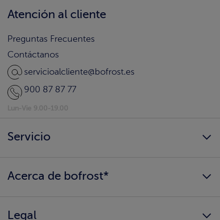
Atención al cliente
Preguntas Frecuentes
Contáctanos
servicioalcliente@bofrost.es
900 87 87 77
Lun-Vie 9.00-19.00
Servicio
Siempre disponibles
Acerca de bofrost*
¿Llegamos a tu hogar?
Consigue tu catálogo
Quiénes somos
Información alimentaria
Legal
Nuestros valores