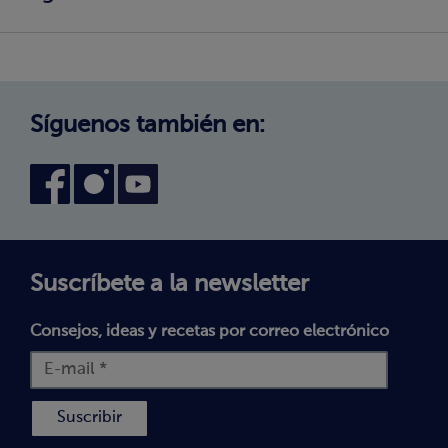
Cambio de zona
¿Cómo comprar?
Política de Privacidad
Trabaja con nosotros
Aviso Legal
Canal interno de información
Condiciones generales de venta
Síguenos también en:
Declaración de accesibilidad
Política de Cookies
Términos y Condiciones
Suscríbete a la newsletter
Consejos, ideas y recetas por correo electrónico
Suscribir