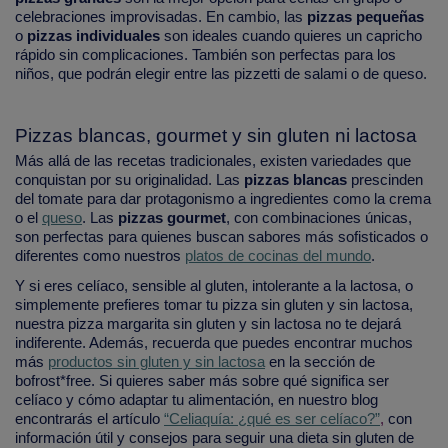
celebraciones improvisadas. En cambio, las
pizzas pequeñas
o
pizzas individuales
son ideales cuando quieres un capricho
rápido sin complicaciones. También son perfectas para los
niños, que podrán elegir entre las pizzetti de salami o de queso.
Pizzas blancas, gourmet y sin gluten ni lactosa
Más allá de las recetas tradicionales, existen variedades que
conquistan por su originalidad. Las
pizzas blancas
prescinden
del tomate para dar protagonismo a ingredientes como la crema
o el
queso
. Las
pizzas gourmet
, con combinaciones únicas,
son perfectas para quienes buscan sabores más sofisticados o
diferentes como nuestros
platos de cocinas del mundo
.
Y si eres celíaco, sensible al gluten, intolerante a la lactosa, o
simplemente prefieres tomar tu pizza sin gluten y sin lactosa,
nuestra pizza margarita sin gluten y sin lactosa no te dejará
indiferente. Además, recuerda que puedes encontrar muchos
más
productos sin gluten y sin lactosa
en la sección de
bofrost*free. Si quieres saber más sobre qué significa ser
celíaco y cómo adaptar tu alimentación, en nuestro blog
encontrarás el artículo
“Celiaquía: ¿qué es ser celíaco?”
,
con
información útil y consejos para seguir una dieta sin gluten de