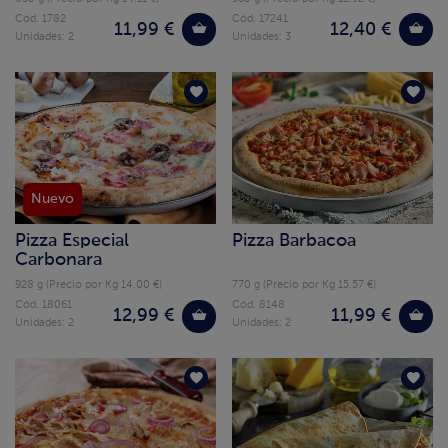
Cód. 1782
Cód. 17241
11,99 €
12,40 €
Unidades: 2
Unidades: 3
Nuevo
Pizza Especial
Pizza Barbacoa
Carbonara
928 g (Precio por Kg 14.00 €)
770 g (Precio por Kg 15.57 €)
Cód. 18061
Cód. 8148
12,99 €
11,99 €
Unidades: 2
Unidades: 2