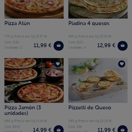
Pizza Atún
Piadina 4 quesos
770 g (Precio por Kg 15.57 €)
560 g (Precio por Kg 23.20 €)
Cód. 1192
Cód. 8113
11,99 €
12,99 €
Unidades: 2
Unidades: 4
Pizza Jamón (3
Pizzetti de Queso
unidades)
948 g (Precio por Kg 15.81 €)
540 g (Precio por Kg 22.20 €)
Cód. 8855
Cód. 338
14,99 €
11,99 €