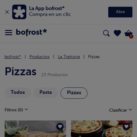
La App bofrost*
Abre
Compra en un clic
0
bofrost*
Productos
La Trattoria
Pizzas
Pizzas
23 Productos
Todos
Pasta
Pizzas
Filtros
(0)
Clasificar