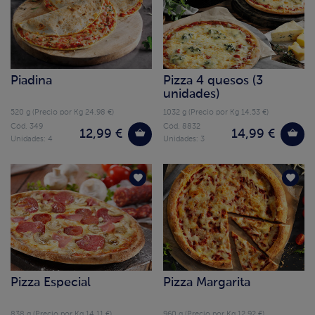
Piadina
Pizza 4 quesos (3
unidades)
520 g (Precio por Kg 24.98 €)
1032 g (Precio por Kg 14.53 €)
Cód. 349
Cód. 8832
12,99 €
14,99 €
Unidades: 4
Unidades: 3
Pizza Especial
Pizza Margarita
838 g (Precio por Kg 14.11 €)
960 g (Precio por Kg 12.92 €)