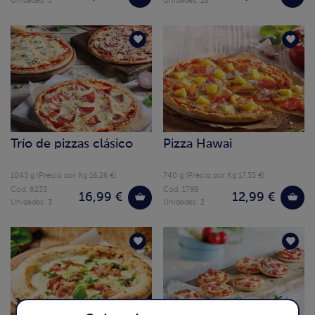
Unidades: 3
Unidades: 18
Trío de pizzas clásico
Pizza Hawai
1045 g (Precio por Kg 16.26 €)
740 g (Precio por Kg 17.55 €)
Cód. 8233
Cód. 1798
16,99 €
12,99 €
Unidades: 3
Unidades: 2