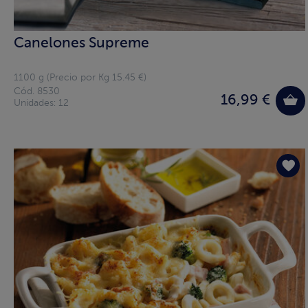
Canelones Supreme
1100 g (Precio por Kg 15.45 €)
Cód. 8530
16,99 €
Unidades: 12