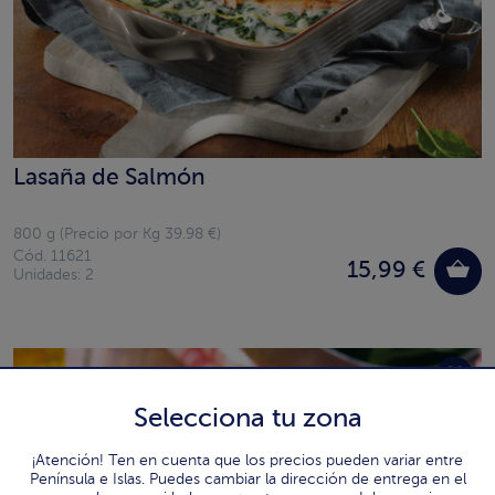
Lasaña de Salmón
800 g (Precio por Kg 39.98 €)
Cód. 11621
15,99 €
Unidades: 2
Selecciona tu zona
¡Atención! Ten en cuenta que los precios pueden variar entre
Península e Islas. Puedes cambiar la dirección de entrega en el