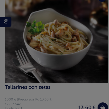
Tallarines con setas
1000 g (Precio por Kg 13.60 €)
Cód. 1642
13,60 €
Unidades: 1