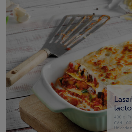
Lasañ
lacto
400 g (Pr
Cód. 100
Unidades: