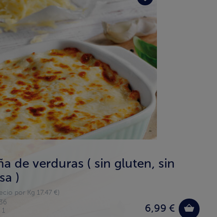
a de verduras ( sin gluten, sin
sa )
ecio por Kg 17.47 €)
36
6,99 €
 1