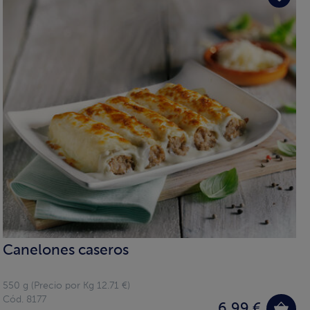
Canelones caseros
550 g (Precio por Kg 12.71 €)
Cód. 8177
6,99 €