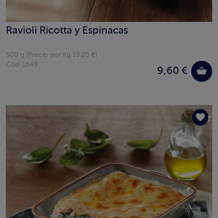
Ravioli Ricotta y Espinacas
500 g (Precio por Kg 19.20 €)
Cód. 1649
9,60 €