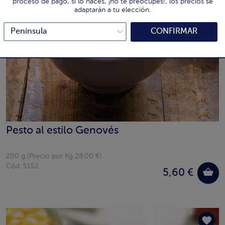
proceso de pago, si lo haces, ¡no te preocupes!, los precios se
adaptarán a tu elección.
CONFIRMAR
Pesto al estilo Genovés
200 g (Precio por Kg 28.00 €)
Cód. 5152
5,60 €