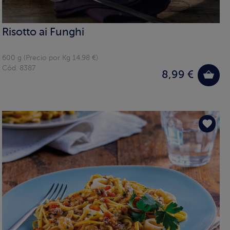
Risotto ai Funghi
600 g (Precio por Kg 14.98 €)
Cód. 8387
8,99 €