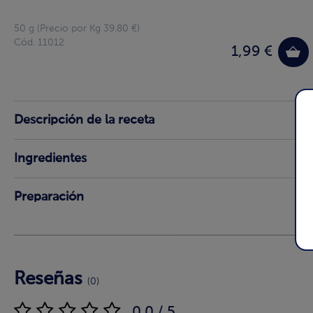
50 g (Precio por Kg 39.80 €)
Cód. 11012
1,99 €
Descripción de la receta
Ingredientes
Preparación
Reseñas
(0)
0.0 / 5