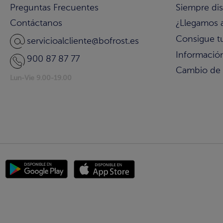
Preguntas Frecuentes
Siempre di
Contáctanos
¿Llegamos 
Consigue t
servicioalcliente@bofrost.es
Información
900 87 87 77
Cambio de
Lun-Vie 9.00-19.00