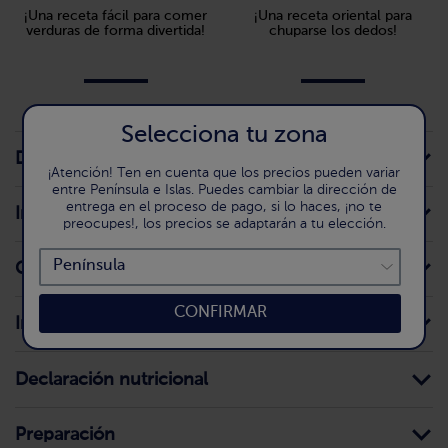
¡Una receta fácil para comer
¡Una receta oriental para
verduras de forma divertida!
chuparse los dedos!
Selecciona tu zona
Detalle del producto
¡Atención! Ten en cuenta que los precios pueden variar
entre Península e Islas. Puedes cambiar la dirección de
entrega en el proceso de pago, si lo haces, ¡no te
Información para el consumidor
preocupes!, los precios se adaptarán a tu elección.
Conservación doméstica
CONFIRMAR
Ingredientes
Declaración nutricional
Preparación