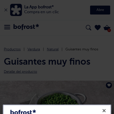
La App bofrost*
Abre
Compra en un clic
0
Productos
Verdura
Natural
Guisantes muy finos
Guisantes muy finos
Detalle del producto