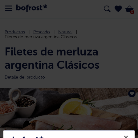
0
Productos
Pescado
Natural
Filetes de merluza argentina Clásicos
Filetes de merluza
argentina Clásicos
Detalle del producto