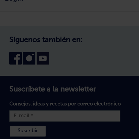
Cambio de zona
¿Cómo comprar?
Política de Privacidad
Trabaja con nosotros
Aviso Legal
Canal interno de información
Condiciones generales de venta
Síguenos también en:
Declaración de accesibilidad
Política de Cookies
Términos y Condiciones
Suscríbete a la newsletter
Consejos, ideas y recetas por correo electrónico
Suscribir