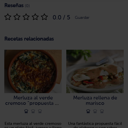
Reseñas
(0)
0.0 / 5
Guardar
Recetas relacionadas
Merluza al verde
Merluza rellena de
cremoso "propuesta de
marisco
@camucocina"
Esta merluza al verde cremoso
Una fantástica propuesta fácil
es un plato fácil, jugoso y lleno
de elaborar y con sabor