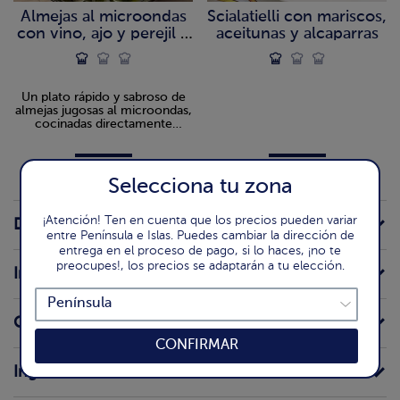
Almejas al microondas
Scialatielli con mariscos,
con vino, ajo y perejil y
aceitunas y alcaparras
pan rallado "propuesta
de @recetasparavagoz"
Un plato rápido y sabroso de
almejas jugosas al microondas,
cocinadas directamente
congeladas con vino blanco,
ajo y perejil, ligadas con pan
rallado para una salsa sencilla y
llena de sabor.
Selecciona tu zona
¡Atención! Ten en cuenta que los precios pueden variar
Detalle del producto
entre Península e Islas. Puedes cambiar la dirección de
entrega en el proceso de pago, si lo haces, ¡no te
preocupes!, los precios se adaptarán a tu elección.
Información para el consumidor
Conservación doméstica
CONFIRMAR
Ingredientes