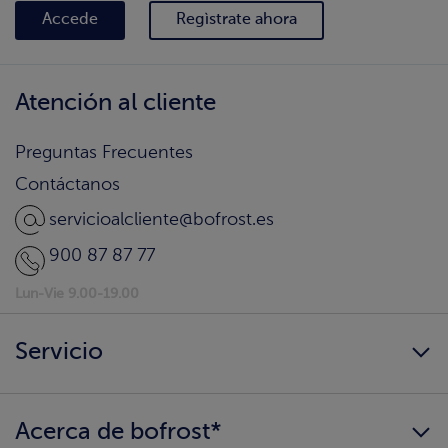
Accede
Regìstrate ahora
Atención al cliente
Preguntas Frecuentes
Contáctanos
servicioalcliente@bofrost.es
900 87 87 77
Lun-Vie 9.00-19.00
Servicio
Siempre disponibles
Acerca de bofrost*
¿Llegamos a tu hogar?