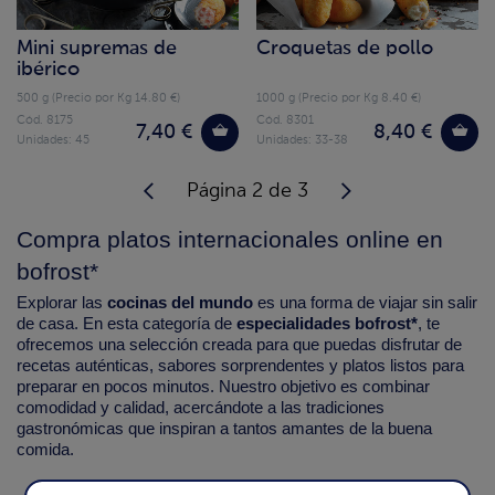
Mini supremas de
Croquetas de pollo
ibérico
500 g (Precio por Kg 14.80 €)
1000 g (Precio por Kg 8.40 €)
Cód. 8175
Cód. 8301
7,40 €
8,40 €
Unidades: 45
Unidades: 33-38
Página 2 de 3
Compra platos internacionales online en
bofrost*
Explorar las
cocinas del mundo
es una forma de viajar sin salir
de casa. En esta categoría de
especialidades bofrost*
, te
ofrecemos una selección creada para que puedas disfrutar de
recetas auténticas, sabores sorprendentes y platos listos para
preparar en pocos minutos. Nuestro objetivo es combinar
comodidad y calidad, acercándote a las tradiciones
gastronómicas que inspiran a tantos amantes de la buena
comida.