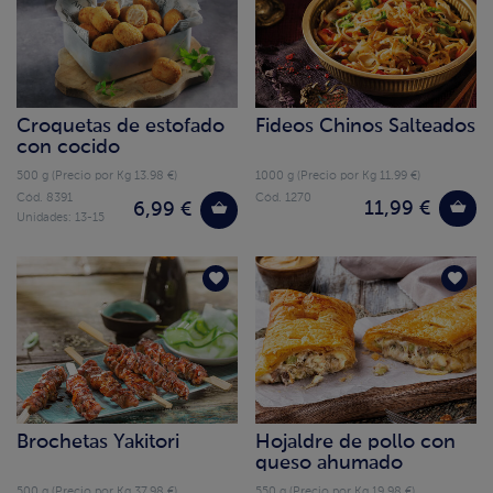
Croquetas de estofado
Fideos Chinos Salteados
con cocido
500 g (Precio por Kg 13.98 €)
1000 g (Precio por Kg 11.99 €)
Cód. 8391
Cód. 1270
11,99 €
6,99 €
Unidades: 13-15
Brochetas Yakitori
Hojaldre de pollo con
queso ahumado
500 g (Precio por Kg 37.98 €)
550 g (Precio por Kg 19.98 €)