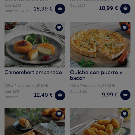
Cód. 11339
Cód. 18034
10,99 €
18,99 €
Unidades: 14-17
Camembert empanado
Quiche con puerro y
bacon
525 g (Precio por Kg 23.62 €)
400 g (Precio por Kg 24.98 €)
Cód. 1271
Cód. 16102
9,99 €
12,40 €
Unidades: 6