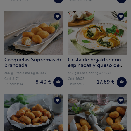
Unidades: 13-15
Unidades: 13-14
Croquetas Supremas de
Cesta de hojaldre con
brandada
espinacas y queso de
cabra
500 g (Precio por Kg 16.80 €)
540 g (Precio por Kg 32.76 €)
Cód. 8174
Cód. 16673
8,40 €
17,69 €
Unidades: 14
Unidades: 6