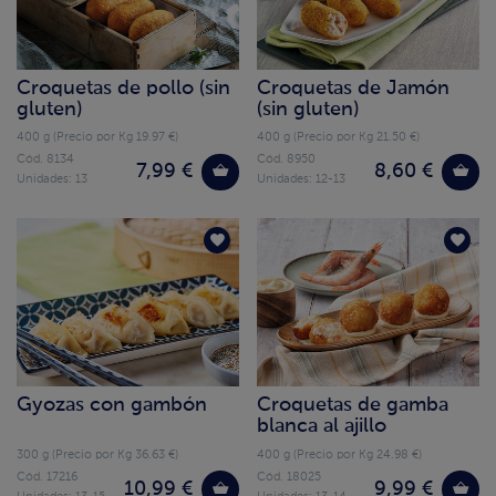
Croquetas de pollo (sin
Croquetas de Jamón
gluten)
(sin gluten)
400 g (Precio por Kg 19.97 €)
400 g (Precio por Kg 21.50 €)
Cód. 8134
Cód. 8950
7,99 €
8,60 €
Unidades: 13
Unidades: 12-13
Gyozas con gambón
Croquetas de gamba
blanca al ajillo
300 g (Precio por Kg 36.63 €)
400 g (Precio por Kg 24.98 €)
Cód. 17216
Cód. 18025
10,99 €
9,99 €