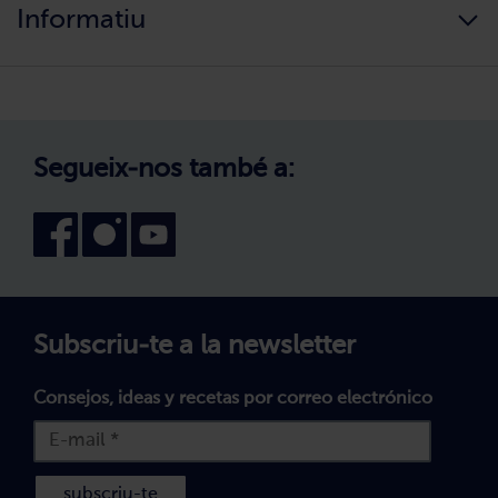
Informació alimentària
Informatiu
Els nostres valors
Canvi de zona
Com comprar?
Política de Privadesa
Treballa amb nosaltres
Avís legal
Canal intern d'informació
Condicions generals de compra
Segueix-nos també a:
Declaració d'accessibilitat
Política de Galetes
Subscriu-te a la newsletter
Consejos, ideas y recetas por correo electrónico
subscriu-te