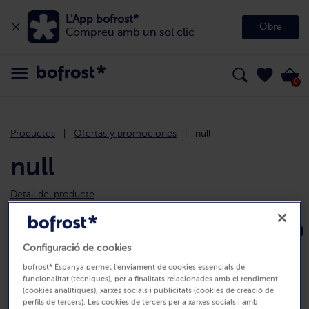
L'App bofrost*
Obre
Compreu amb un sol clic
0
Productes
Ofertas y promociones
null
null
Detall del producte
Configuració de cookies
bofrost* Espanya permet l'enviament de cookies essencials de
funcionalitat (tècniques), per a finalitats relacionades amb el rendiment
(cookies analítiques), xarxes socials i publicitats (cookies de creació de
perfils de tercers). Les cookies de tercers per a xarxes socials i amb