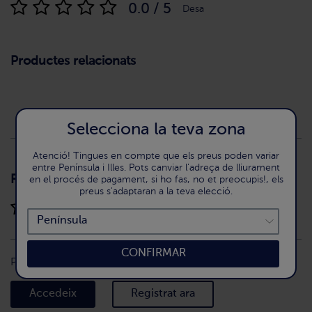
0.0 / 5
Desa
Productes relacionats
Selecciona la teva zona
Atenció! Tingues en compte que els preus poden variar
entre Península i Illes. Pots canviar l'adreça de lliurament
Ressenyes
en el procés de pagament, si ho fas, no et preocupis!, els
(0)
preus s'adaptaran a la teva elecció.
0.0 / 5
CONFIRMAR
Per deixar una ressenyes has d'estar registrat
Accedeix
Registrat ara