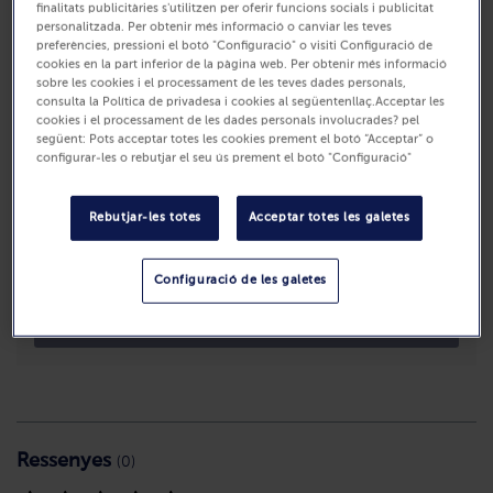
finalitats publicitàries s'utilitzen per oferir funcions socials i publicitat
personalitzada. Per obtenir més informació o canviar les teves
preferències, pressioni el botó "Configuració" o visiti Configuració de
cookies en la part inferior de la pàgina web. Per obtenir més informació
sobre les cookies i el processament de les teves dades personals,
consulta la Política de privadesa i cookies al següentenllaç.Acceptar les
cookies i el processament de les dades personals involucrades? pel
següent: Pots acceptar totes les cookies prement el botó “Acceptar” o
configurar-les o rebutjar el seu ús prement el botó "Configuració"
Disponible
Rebutjar-les totes
Acceptar totes les galetes
N/A
Configuració de les galetes
Compra
Ressenyes
(0)