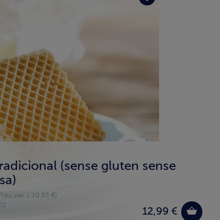
tradicional (sense gluten sense
sa)
reu per L 10.83 €)
02
12,99 €