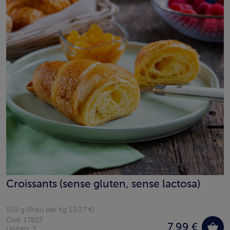
Croissants (sense gluten, sense lactosa)
150 g (Preu per Kg 53.27 €)
Cod. 17827
7,99 €
Unitats: 3