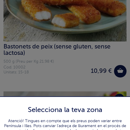
Bastonets de peix (sense gluten, sense
lactosa)
500 g (Preu per Kg 21.98 €)
Cod. 10002
10,99 €
Unitats: 15-18
Selecciona la teva zona
Atenció! Tingues en compte que els preus poden variar entre
Península i Illes. Pots canviar l'adreça de lliurament en el procés de