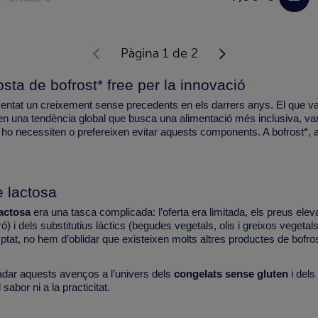
Pàgina 1 de 2
sta de bofrost* free per la innovació
mentat un creixement sense precedents en els darrers anys. El que 
tit en una tendència global que busca una alimentació més inclusiva, va
 ho necessiten o prefereixen evitar aquests components. A bofrost*,
e lactosa
lactosa
era una tasca complicada: l’oferta era limitada, els preus eleva
gró) i dels substitutius làctics (begudes vegetals, olis i greixos vege
ptat, no hem d’oblidar que existeixen molts altres productes de bofro
ladar aquests avenços a l’univers dels
congelats sense gluten
i dels
abor ni a la practicitat.