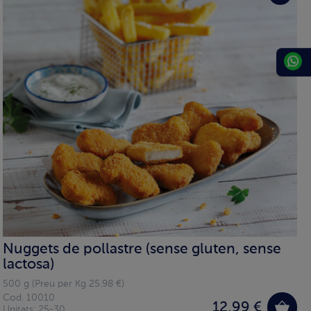
Nuggets de pollastre (sense gluten, sense
lactosa)
500 g (Preu per Kg 25.98 €)
Cod. 10010
12,99 €
Unitats: 25-30