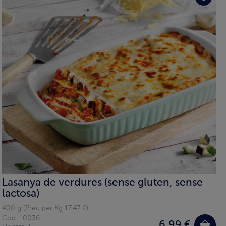
Lasanya de verdures (sense gluten, sense
lactosa)
400 g (Preu per Kg 17.47 €)
Cod. 10036
6,99 €