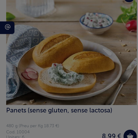
Panets (sense gluten, sense lactosa)
480 g (Preu per Kg 18.73 €)
Cod. 10004
8,99 €
Unitats: 6