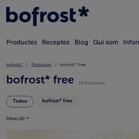
Productes
Receptes
Blog
Qui som
Info
bofrost*
Productes
bofrost* free
bofrost* free
19 Productes
bofrost* free
Todos
Filtres
(0)