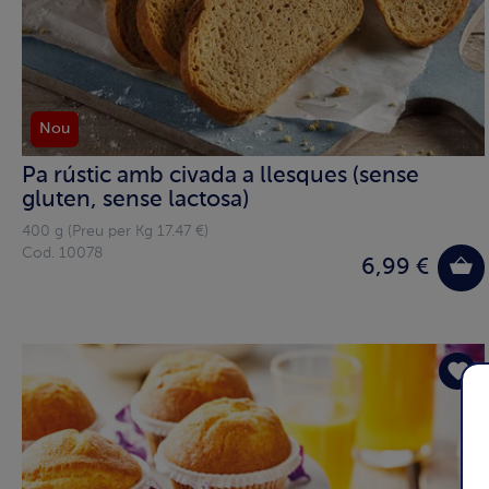
Nou
Pa rústic amb civada a llesques (sense
gluten, sense lactosa)
400 g (Preu per Kg 17.47 €)
Cod. 10078
6,99 €