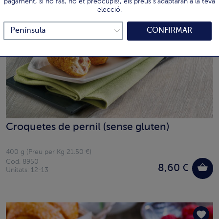
pagament, si ho fas, no et preocupis!, els preus s'adaptaran a la teva
elecció.
CONFIRMAR
Croquetes de pernil (sense gluten)
400 g (Preu per Kg 21.50 €)
Cod. 8950
8,60 €
Unitats: 12-13