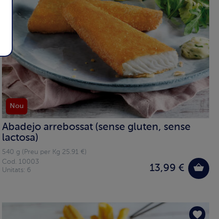
Nou
Abadejo arrebossat (sense gluten, sense
lactosa)
540 g (Preu per Kg 25.91 €)
Cod. 10003
13,99 €
Unitats: 6