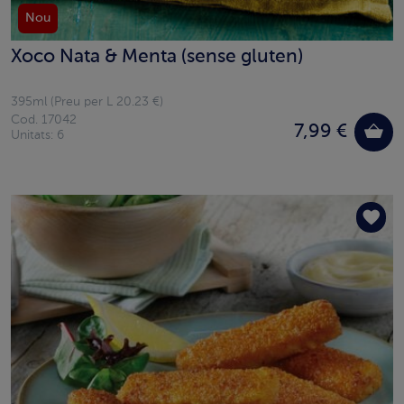
Nou
Xoco Nata & Menta (sense gluten)
395ml (Preu per L 20.23 €)
Cod. 17042
7,99 €
Unitats: 6