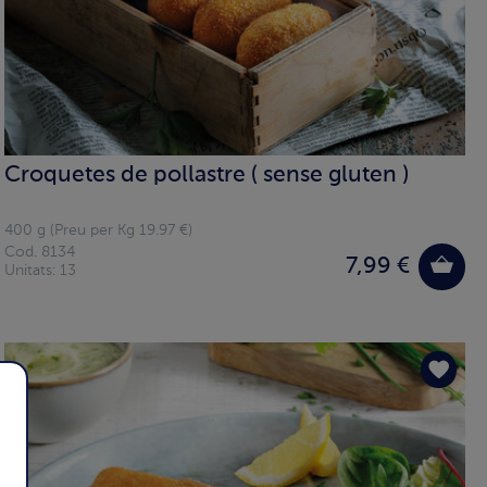
Croquetes de pollastre ( sense gluten )
400 g (Preu per Kg 19.97 €)
Cod. 8134
7,99 €
Unitats: 13