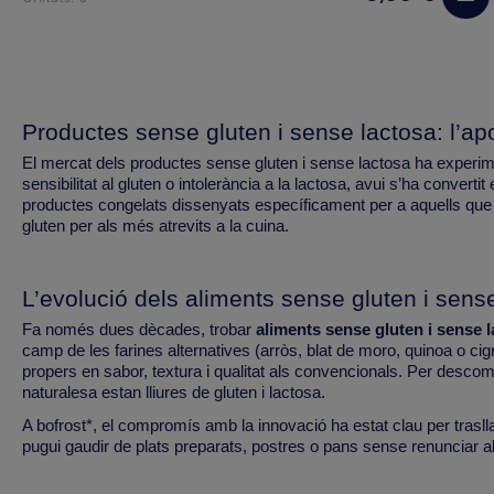
Productes sense gluten i sense lactosa: l’apo
El mercat dels productes sense gluten i sense lactosa ha experi
sensibilitat al gluten o intolerància a la lactosa, avui s’ha conver
productes congelats dissenyats específicament per a aquells que
gluten per als més atrevits a la cuina.
L’evolució dels aliments sense gluten i sens
Fa només dues dècades, trobar
aliments sense gluten i sense 
camp de les farines alternatives (arròs, blat de moro, quinoa o ci
propers en sabor, textura i qualitat als convencionals. Per descom
naturalesa estan lliures de gluten i lactosa.
A bofrost*, el compromís amb la innovació ha estat clau per trasl
pugui gaudir de plats preparats, postres o pans sense renunciar al s