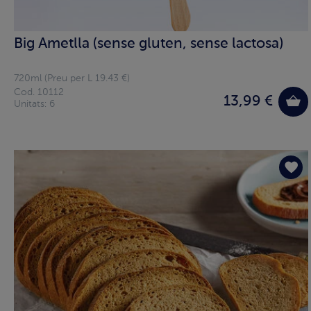
Big Ametlla (sense gluten, sense lactosa)
720ml (Preu per L 19.43 €)
Cod. 10112
13,99 €
Unitats: 6