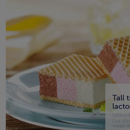
Tall 
lacto
1200ml (P
Cod. 101
Unitats: 8