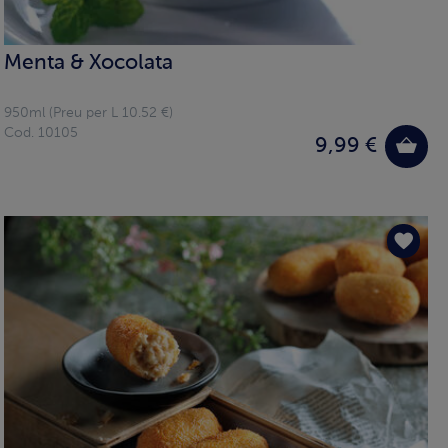
Menta & Xocolata
950ml (Preu per L 10.52 €)
Cod. 10105
9,99 €