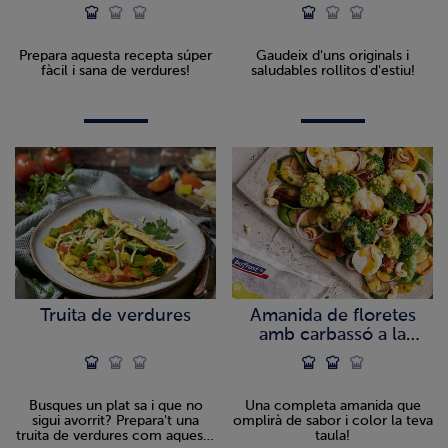
Prepara aquesta recepta súper
Gaudeix d'uns originals i
fàcil i sana de verdures!
saludables rollitos d'estiu!
Truita de verdures
Amanida de floretes
amb carbassó a la
planxa
Busques un plat sa i que no
Una completa amanida que
sigui avorrit? Prepara't una
omplirà de sabor i color la teva
truita de verdures com aquesta
taula!