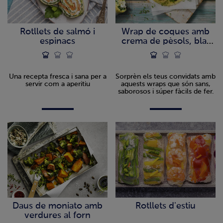
Rotllets de salmó i
Wrap de coques amb
espinacs
crema de pèsols, blat
de moro i bacallà
Una recepta fresca i sana per a
Sorprèn els teus convidats amb
servir com a aperitiu
aquests wraps que són sans,
saborosos i súper fàcils de fer.
Daus de moniato amb
Rotllets d'estiu
verdures al forn