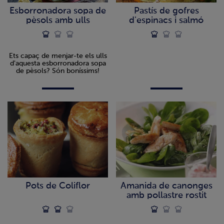
Esborronadora sopa de
Pastís de gofres
pèsols amb ulls
d'espinacs i salmó
Ets capaç de menjar-te els ulls
d'aquesta esborronadora sopa
de pèsols? Són boníssims!
Pots de Coliflor
Amanida de canonges
amb pollastre rostit