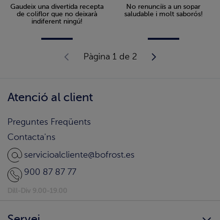
Gaudeix una divertida recepta
No renunciïs a un sopar
de coliflor que no deixarà
saludable i molt saborós!
indiferent ningú!
Pàgina 1 de 2
Atenció al client
Preguntes Freqüents
Contacta'ns
servicioalcliente@bofrost.es
900 87 87 77
Dill-Div 9.00-19.00
Servei