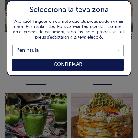
Selecciona la teva zona
Atenció! Tingues en compte que els preus poden variar
entre Península i Illes. Pots canviar l'adreça de lliurament
en el procés de pagament, si ho fas, no et preocupis!, els
Brushetta d'espinacs a
Amanida de tomàquet i
preus s'adaptaran a la teva elecció.
l'estil mediterrani
mozzarella amb gamba
llagostinera
CONFIRMAR
Proveu aquest fàcil i ràpid
Ràpid i sa!
snack!