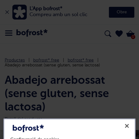
L'App bofrost*
Obre
Compreu amb un sol clic
0
Productes
bofrost* free
bofrost* free
Abadejo arrebossat (sense gluten, sense lactosa)
Abadejo arrebossat
(sense gluten, sense
lactosa)
Detall del producte