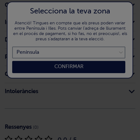
Conservació domèstica
Selecciona la teva zona
Ingredients
Atenció! Tingues en compte que els preus poden variar
entre Península i Illes. Pots canviar l'adreça de lliurament
en el procés de pagament, si ho fas, no et preocupis!, els
preus s'adaptaran a la teva elecció.
Declaració nutricional
Preparació
CONFIRMAR
Origen
Intoleràncies
Ressenyes
(0)