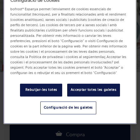
Configuració de cookies
bofrost* Espanya permet l'enviament de cookies essencials de
funcionalitat (tècniques), per a finalitats relacionades amb el rendiment
(cookies analítiques), xarxes socials i publicitats (cookies de creació de
perfils de tercers). Les cookies de tercers per a xarxes socials i amb
finalitats publicitàries s'utilitzen per oferir funcions socials i publicitat
personalitzada. Per obtenir més informació o canviar les teves
preferències, pressioni el botó "Configuració" o visiti Configuració de
cookies en la part inferior de la pàgina web. Per obtenir més informació
sobre les cookies i el processament de les teves dades personals,
consulta la Política de privadesa i cookies al següentenllaç.Acceptar les
cookies i el processament de les dades personals involucrades? pel
Nou
següent: Pots acceptar totes les cookies prement el botó “Acceptar” o
configurar-les o rebutjar el seu ús prement el botó "Configuració"
Disponible
Rebutjar-les totes
Acceptar totes les galetes
13,99 €
Unitats: 6
Configuració de les galetes
540 g (Preu per Kg 25.91 €)
Compra