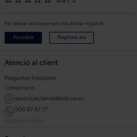
0.0 / 5
Per deixar una ressenyes has d'estar registrat
Accedeix
Registrat ara
Atenció al client
Preguntes Freqüents
Contacta'ns
servicioalcliente@bofrost.es
900 87 87 77
Dill-Div 9.00-19.00