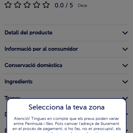
0.0 / 5
Desa
Detall del producte
Informació per al consumidor
Conservació domèstica
Ingredients
Traces
Selecciona la teva zona
Declaració nutricional
Atenció! Tingues en compte que els preus poden variar
entre Península i Illes. Pots canviar l'adreça de lliurament
en el procés de pagament, si ho fas, no et preocupis!, els
Preparació