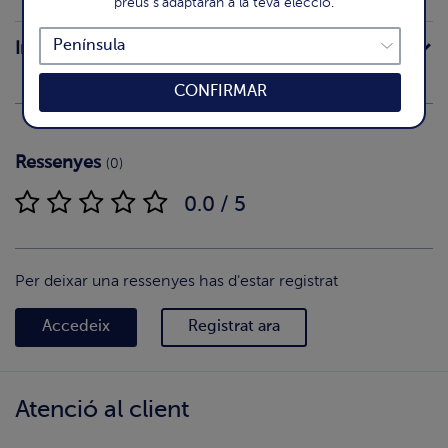
preus s'adaptaran a la teva elecció.
Intoleràncies
CONFIRMAR
Ressenyes
(0)
0.0 / 5
Per deixar una ressenyes has d'estar registrat
Accedeix
Registrat ara
Atenció al client