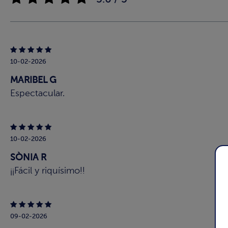
10-02-2026
MARIBEL G
Espectacular.
10-02-2026
SÒNIA R
¡¡Fácil y riquísimo!!
09-02-2026