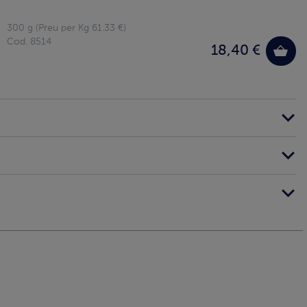
300 g (Preu per Kg 61.33 €)
Cod. 8514
18,40 €