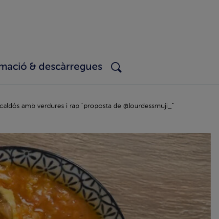
rmació & descàrregues
caldós amb verdures i rap "proposta de @lourdessmuji_"