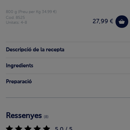
800 g (Preu per Kg 34.99 €)
Cod. 8525
27,99 €
Unitats: 4-8
Descripció de la recepta
Ingredients
Preparació
Ressenyes
(8)
5.0 / 5