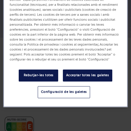
funcionalitat (tècniques), per a finalitats relacionades amb el rendiment
(cookies analítiques), xarxes socials i publicitats (cookies de creació de
perfils de tercers). Les cookies de tercers per a xarxes socials i amb
finalitats publicitàries s'utilitzen per oferir funcions socials i publicitat
personalitzada. Per obtenir més informació o canviar les teves
preferències, pressioni el botó "Configuració" o visiti Configuració de
cookies en la part inferior de la pàgina web. Per obtenir més informació
sobre les cookies i el processament de les teves dades personals,
consulta la Política de privadesa i cookies al següentenllaç.Acceptar les
cookies i el processament de les dades personals involucrades? pel
Disponible
següent: Pots acceptar totes les cookies prement el botó “Acceptar” o
17,60 €
configurar-les o rebutjar el seu ús prement el botó "Configuració"
Unitats: 8
Rebutjar-les totes
Acceptar totes les galetes
960ml (Preu per L 18.33 €)
Configuració de les galetes
Compra