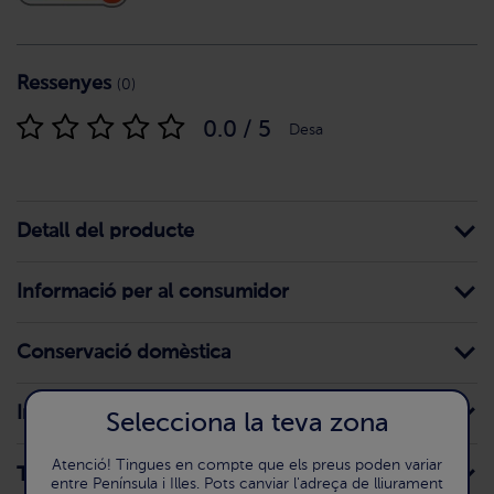
Ressenyes
(0)
0.0 / 5
Desa
Detall del producte
Informació per al consumidor
Conservació domèstica
Ingredients
Selecciona la teva zona
Atenció! Tingues en compte que els preus poden variar
Traces
entre Península i Illes. Pots canviar l'adreça de lliurament