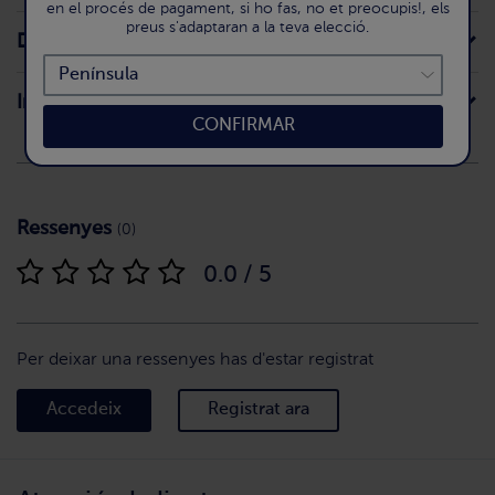
en el procés de pagament, si ho fas, no et preocupis!, els
preus s'adaptaran a la teva elecció.
Declaració nutricional
Intoleràncies
CONFIRMAR
Ressenyes
(0)
0.0 / 5
Per deixar una ressenyes has d'estar registrat
Accedeix
Registrat ara