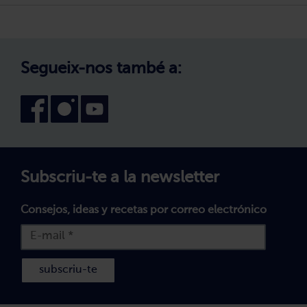
Política de Privadesa
Treballa amb nosaltres
Avís legal
Canal intern d'informació
Condicions generals de compra
Segueix-nos també a:
Declaració d'accessibilitat
Política de Galetes
Subscriu-te a la newsletter
Consejos, ideas y recetas por correo electrónico
subscriu-te