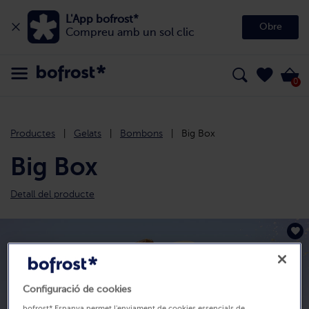
L'App bofrost*
Obre
Compreu amb un sol clic
0
Productes
Gelats
Bombons
Big Box
Big Box
Detall del producte
Configuració de cookies
bofrost* Espanya permet l'enviament de cookies essencials de