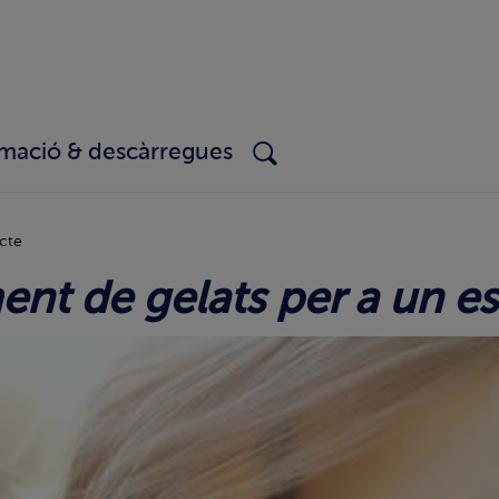
rmació & descàrregues
ecte
ment de gelats per a un es