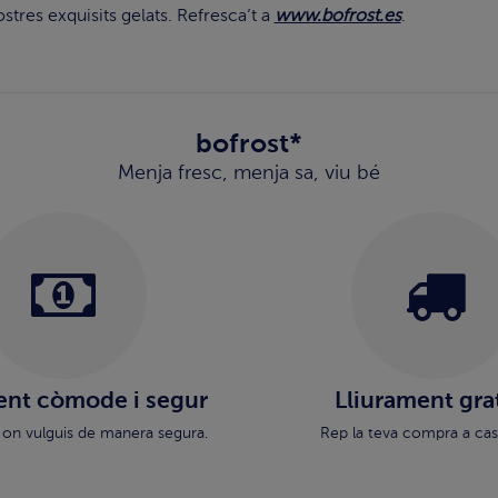
tres exquisits gelats. Refresca’t a
www.bofrost.es
.
bofrost*
Menja fresc, menja sa, viu bé
nt còmode i segur
Lliurament gra
 on vulguis de manera segura.
Rep la teva compra a cas