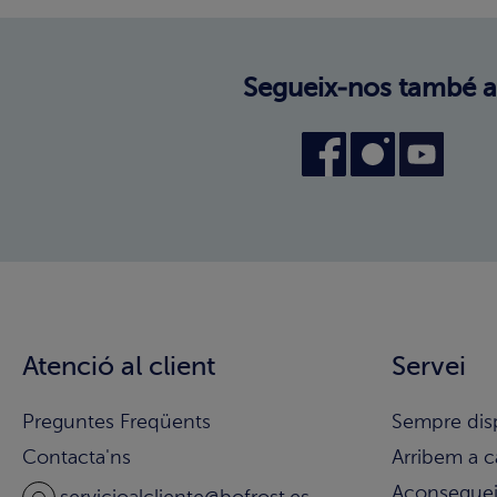
Segueix-nos també a
Atenció al client
Servei
Preguntes Freqüents
Sempre dis
Contacta'ns
Arribem a c
Aconsegueix