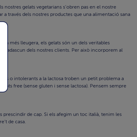
ls nostres gelats vegetarians s’obren pas en el nostre
iar a través dels nostres productes que una alimentació sana
-la més lleugera, els gelats són un dels veritables
de cadascun dels nostres clients. Per això incorporem al
rgics o intolerants a la lactosa troben un petit problema a
 gelats free (sense gluten i sense lactosa). Pensem sempre
 prescindir de cap. Si els afegim un toc italià, tenim les
re’t de casa.