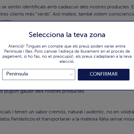
s se sentin identificats amb cadascun dels nostres productes. E
nostres clients més “verds”. Així mateix, també volem conscienc
estes.
en sucres
Selecciona la teva zona
es per la seva temperatura, capaç de millorar la digestió i fer
Atenció! Tingues en compte que els preus poden variar entre
que una alimentació equilibrada és fonamental per al dia a dia 
Península i Illes. Pots canviar l'adreça de lliurament en el procés de
ngut reduït en sucres, conservant-ne sempre el millor sabor.
pagament, si ho fas, no et preocupis!, els preus s'adaptaran a la teva
elecció.
CONFIRMAR
es d’alta qualitat nutricional i calci, però de vegades els al·lè
es. A bofrost* tenim l’alternativa perfecta, ja que disposem de
ots puguin gaudir dels nostres productes.
ncials i tenen un sabor cremós, natural i autèntic, no en voldràs
atos Fantásticos et transportaran a la mateixa Itàlia sense mou