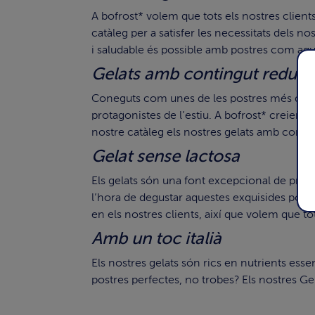
A bofrost* volem que tots els nostres client
catàleg per a satisfer les necessitats dels 
i saludable és possible amb postres com aqu
Gelats amb contingut reduït 
Coneguts com unes de les postres més digestiv
protagonistes de l’estiu. A bofrost* creiem 
nostre catàleg els nostres gelats amb conti
Gelat sense lactosa
Els gelats són una font excepcional de proteïn
l’hora de degustar aquestes exquisides postr
en els nostres clients, així que volem que t
Amb un toc italià
Els nostres gelats són rics en nutrients esse
postres perfectes, no trobes? Els nostres Gel