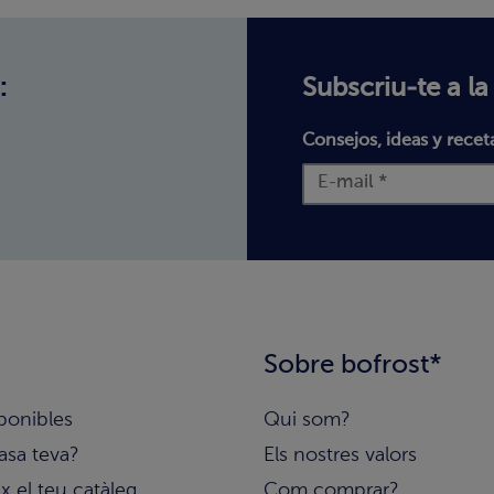
:
Subscriu-te a la
Consejos, ideas y recet
Sobre bofrost*
ponibles
Qui som?
asa teva?
Els nostres valors
 el teu catàleg
Com comprar?