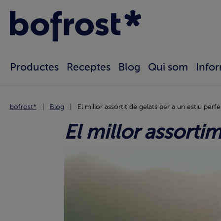
Productes
Receptes
Blog
Qui som
Info
bofrost*
Blog
El millor assortit de gelats per a un estiu perf
El millor assorti