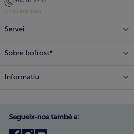
900 87 87 77
Dill-Div 9.00-19.00
Servei
Sempre disponibles
Sobre bofrost*
Arribem a casa teva?
Aconsegueix el teu catàleg
Qui som?
Informació alimentària
Informatiu
Els nostres valors
Canvi de zona
Com comprar?
Política de Privadesa
Treballa amb nosaltres
Avís legal
Canal intern d'informació
Condicions generals de compra
Segueix-nos també a:
Declaració d'accessibilitat
Política de Galetes