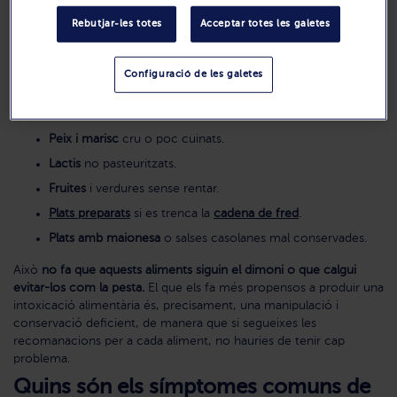
Entre els principals aliments més
propensos a causar
intoxicacions alimentàries
si no es manipulen adequadament es
Rebutjar-les totes
Acceptar totes les galetes
pot trobar:
Carns crues o poc cuinades
(especialment pollastre, carn
Configuració de les galetes
picada i hamburgueses).
Ous crus
o mal cuits.
Peix i marisc
cru o poc cuinats.
Lactis
no pasteuritzats.
Fruites
i verdures sense rentar.
Plats preparats
si es trenca la
cadena de fred
.
Plats amb maionesa
o salses casolanes mal conservades.
Això
no fa que aquests aliments siguin el dimoni o que calgui
evitar-los com la pesta.
El que els fa més propensos a produir una
intoxicació alimentària és, precisament, una manipulació i
conservació deficient, de manera que si segueixes les
recomanacions per a cada aliment, no hauries de tenir cap
problema.
Quins són els símptomes comuns de