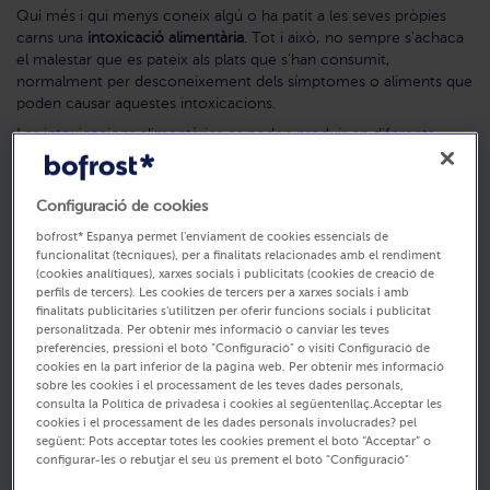
Qui més i qui menys coneix algú o ha patit a les seves pròpies
carns una
intoxicació alimentària
. Tot i això, no sempre s'achaca
el malestar que es pateix als plats que s'han consumit,
normalment per desconeixement dels símptomes o aliments que
poden causar aquestes intoxicacions.
Les intoxicacions alimentàries es poden produir en diferents
graus i, en alguns casos molt extrems,
pot causar fins a la mort
.
Per això, és important estar alerta, saber com actuar i, sobretot,
saber com prevenir el problema.
Configuració de cookies
Què és una intoxicació alimentària?
bofrost* Espanya permet l'enviament de cookies essencials de
funcionalitat (tècniques), per a finalitats relacionades amb el rendiment
L'afecció causada per la ingestió d'aliments o begudes
(cookies analítiques), xarxes socials i publicitats (cookies de creació de
contaminades
per microorganismes com ara bacteris, virus o
perfils de tercers). Les cookies de tercers per a xarxes socials i amb
finalitats publicitàries s'utilitzen per oferir funcions socials i publicitat
paràsits, s'anomena intoxicació alimentària. També pot ser
personalitzada. Per obtenir més informació o canviar les teves
provocada per
substàncies químiques perjudicials
per al cos
preferències, pressioni el botó "Configuració" o visiti Configuració de
humà. Els patògens més comuns que provoquen intoxicacions
cookies en la part inferior de la pàgina web. Per obtenir més informació
alimentàries són la
Salmonella, Listeria monocytogenes, E. coli i
sobre les cookies i el processament de les teves dades personals,
norovirus
. Aquesta contaminació pot passar durant la producció,
consulta la Política de privadesa i cookies al següentenllaç.Acceptar les
manipulació, emmagatzematge o cocció dels aliments.
cookies i el processament de les dades personals involucrades? pel
següent: Pots acceptar totes les cookies prement el botó “Acceptar” o
Quins aliments presenten més risc?
configurar-les o rebutjar el seu ús prement el botó "Configuració"