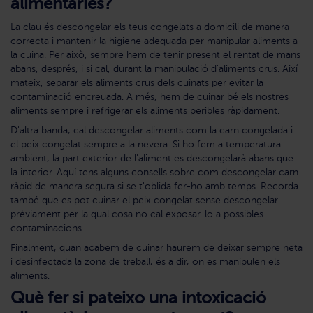
alimentàries?
La clau és descongelar els teus congelats a domicili de manera
correcta i mantenir la higiene adequada per manipular aliments a
la cuina. Per això, sempre hem de tenir present el rentat de mans
abans, després, i si cal, durant la manipulació d'aliments crus. Així
mateix, separar els aliments crus dels cuinats per evitar la
contaminació encreuada. A més, hem de cuinar bé els nostres
aliments sempre i refrigerar els aliments peribles ràpidament.
D'altra banda, cal descongelar aliments com la carn congelada i
el peix congelat sempre a la nevera. Si ho fem a temperatura
ambient, la part exterior de l'aliment es descongelarà abans que
la interior. Aquí tens alguns consells sobre com descongelar carn
ràpid de manera segura si se t'oblida fer-ho amb temps. Recorda
també que es pot cuinar el peix congelat sense descongelar
prèviament per la qual cosa no cal exposar-lo a possibles
contaminacions.
Finalment, quan acabem de cuinar haurem de deixar sempre neta
i desinfectada la zona de treball, és a dir, on es manipulen els
aliments.
Què fer si pateixo una intoxicació