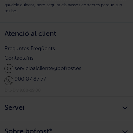
gaudeix cuinant, però seguint els passos correctes perquè surti
tot bé.
Atenció al client
Preguntes Freqüents
Contacta'ns
servicioalcliente@bofrost.es
900 87 87 77
Dill-Div 9.00-19.00
Servei
Sempre disponibles
Sobre bofrost*
Arribem a casa teva?