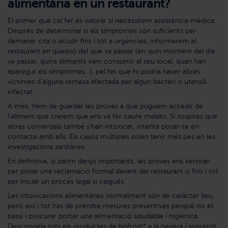
alimentària en un restaurant?
El primer que cal fer és valorar si necessitem assistència mèdica.
Després de determinar si els símptomes són suficients per
demanar cita o acudir fins i tot a urgències, informarem el
restaurant en qüestió del que va passar (en quin moment del dia
va passar, quins aliments vam consumir al seu local, quan han
aparegut els símptomes...), pel fet que hi podria haver altres
víctimes d'alguna remesa afectada per algun bacteri o utensili
infectat.
A més, hem de guardar les proves a què puguem accedir de
l'aliment que creiem que ens va fer caure malalts. Si sospites que
altres comensals també s'han intoxicat, intenta posar-te en
contacte amb ells. Els casos múltiples solen tenir més pes en les
investigacions sanitàries.
En definitiva, si patim danys importants, les proves ens serviran
per posar una reclamació formal davant del restaurant o fins i tot
per iniciar un procés legal si calgués.
Les intoxicacions alimentàries normalment són de caràcter lleu,
però així i tot has de prendre mesures preventives perquè no et
passi i procurar portar una alimentació saludable i higiènica.
Descongela tots els productes de bofrost* a la nevera i sobretot