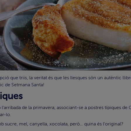
ió que triïs, la veritat és que les llesques són un autèntic llib
pic de Setmana Santa!
siques
 l'arribada de la primavera, associant-se a postres típiques de
r-lo.
mb sucre, mel, canyella, xocolata, però… quina és l'original?