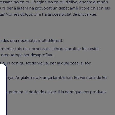
bossant-ho en ou i fregint-ho en oli d'oliva, encara que són
urs per a la fam ha provocat un debat amè sobre on són els
ta? Només dolços o hi ha la possibilitat de provar-les
cades una necessitat molt diferent.
entar tots els comensals i alhora aprofitar les restes
o eren temps per desaprofitar…
'un bon guisat de vigília, per la qual cosa, si són
emanya, Anglaterra o França també han fet versions de les
e augmentar el desig de clavar-li la dent que ens produeix