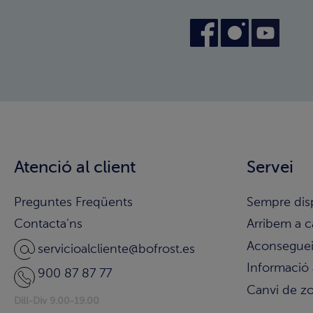
Atenció al client
Servei
Preguntes Freqüents
Sempre dis
Contacta'ns
Arribem a c
Aconsegueix
servicioalcliente@bofrost.es
Informació 
900 87 87 77
Canvi de z
Dill-Div 9.00-19.00