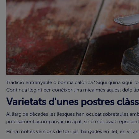
Tradició entranyable o bomba calòrica? Sigui quina sigui l'opc
Continua llegint per conèixer una mica més aquest dolç tí
Varietats d'unes postres clàs
Al llarg de dècades les llesques han ocupat sobretaules amb
precisament acompanyar un àpat, sinó més aviat representa
Hi ha moltes versions de torrijas, banyades en llet, en vi, a