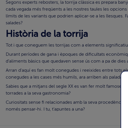
Segons experts rebosters, la torrija clàssica es prepara bany
cada vegada més freqüents a les nostres taules les opcion
límits de les variants que podrien aplicar-se a les llesques
salades?
Història de la torrija
Tot i que coneguem les torrijas com a elements significatiu
Durant períodes de gana i èpoques de dificultats econòmique
d'aliments bàsics que quedaven sense ús com a pa de dies an
Arran d'aquí es fan molt conegudes i reeixides entre tots els
conegudes a les cases més humils, ara arriben als paladars
Sabies que a mitjans del segle XX es van fer molt famoses 
torrades a la seva gastronomia?
Curiositats sense fi relacionades amb la seva procedència, 
només pensar-hi. I tu, t'apuntes a una?