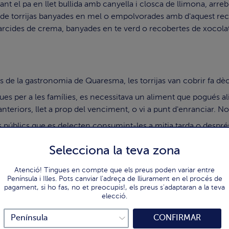
ant el pa en llet bullida amb canyella i closca de llimona, arre
s de torrijas banyades en mel o empolvorades amb d'aquest rec
. Farcides de crema, banyades en te verd o recobertes de xocola
s de la gastronomia de Quaresma, les torrijas van cobrir fa dè
s per a les famílies, es necessitava un aliment que pogués alim
teriors, llet a prop del venciment, o vi a punt d'enranciar. N
 públics que es delecten consumint-les a mitja tarda o després d
 més exquisits com la menja senzilla que representen.
Selecciona la teva zona
a Madrid, acompanyades d'un got de vi?, o quins països com Al
Atenció! Tingues en compte que els preus poden variar entre
Península i Illes. Pots canviar l'adreça de lliurament en el procés de
cultura associada, ingredients i propietats que no faran més qu
pagament, si ho fas, no et preocupis!, els preus s'adaptaran a la teva
elecció.
CONFIRMAR